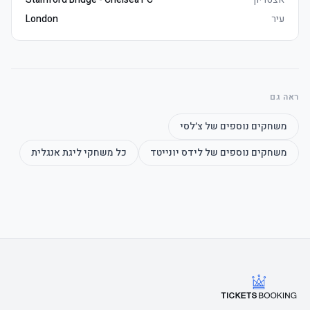
עיר
London
	• Watch the product video here
ראה גם
	• Mobile ickets delivered 3–5 days before שריקת פתיחה, מושבים 
משחקים נוספים של
צ׳לסי
משחקים נוספים של
לידס יונייטד
כל משחקי
ליגת אנגלית
	• זמין to international markets only, promotion within UK 
prohibited