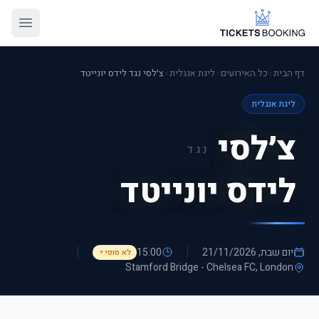
דף הבית
›
כל האירועים
›
ליגת אנגלית
›
צ׳לסי נגד לידס יונייטד
ליגת אנגלית
צ׳לסי
נגד
לידס יונייטד
יום שבת, 21/11/2026
15:00
לא סופי
▼
Stamford Bridge - Chelsea FC
, London