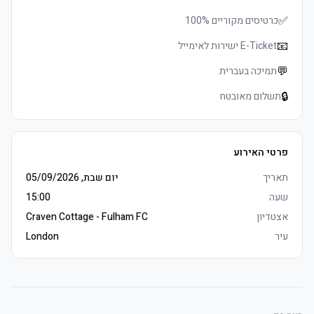
✅
כרטיסים מקוריים 100%
	• E-כרטיסים delivered 3–5 days before שריקת פתיחה, מושבים 
📧
E-Ticket ישירות לאימייל
	• Watch the product video here
💬
תמיכה בעברית
🔒
תשלום מאובטח
פרטי האירוע
תאריך
יום שבת, 05/09/2026
	• E-כרטיסים delivered 3–5 days before שריקת פתיחה, מושבים 
שעה
15:00
	• Watch the product video here
אצטדיון
Craven Cottage - Fulham FC
עיר
London