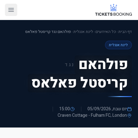
דף הבית
›
כל האירועים
›
ליגת אנגלית
›
פולהאם נגד קריסטל פאלאס
ליגת אנגלית
פולהאם
נגד
קריסטל פאלאס
יום שבת, 05/09/2026
15:00
Craven Cottage - Fulham FC
, London