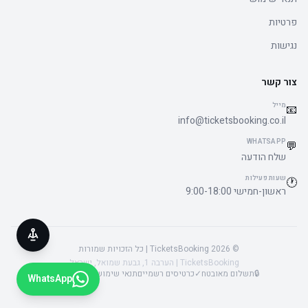
פרטיות
נגישות
צור קשר
מייל
📧
info@ticketsbooking.co.il
WHATSAPP
💬
שלח הודעה
שעות פעילות
🕐
ראשון-חמישי 9:00-18:00
© 2026 TicketsBooking | כל הזכויות שמורות
TicketsBooking | הערבה 1, גבעת שמואל, ישראל
🔒
תשלום מאובטח
✓
כרטיסים רשמיים
תנאי שימוש
פרטיות
נגישות
WhatsApp