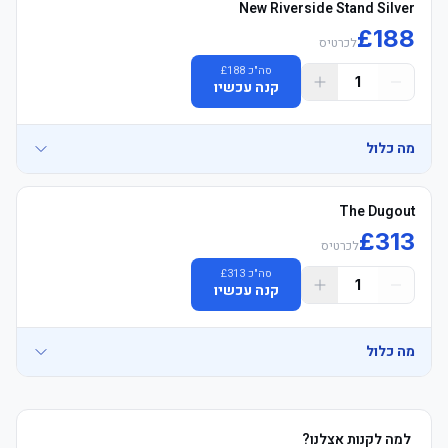
New Riverside Stand Silver
£
188
לכרטיס
	• See exactly where you&#39;ll be sitting - explore your view in 
סה"כ
188
£
1
קנה עכשיו
	• Craven Cottage אצטדיון סיור voucher (non-משחק days only, 
מה כלול
• Riverside טריביונה כסף – בלוק R11 עליון rows- Official משחק 
The Dugout
£
313
לכרטיס
	• See exactly where you&#39;ll be sitting - explore your view in 
סה"כ
313
£
1
קנה עכשיו
	• Watch the product video here
	• E-כרטיסים delivered 3–5 days before שריקת פתיחה, מושבים 
	• Craven Cottage אצטדיון סיור voucher (non-משחק days only, 
מה כלול
למה לקנות אצלנו?
	• See exactly where you&#39;ll be sitting - explore your view in 