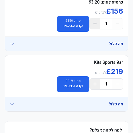
כרטיס לאונג' 93:20
£
156
לכרטיס
סה"כ
156
£
1
קנה עכשיו
מה כלול
כרטיס פרימיום רשמי למשחק של מנצ'סטר סיטי עם מושבים מרופדים, 
Kits Sports Bar
£
219
לכרטיס
סה"כ
219
£
1
קנה עכשיו
מה כלול
חבילת הכרטיס כוללת שוברים עבור סיור באצטדיון איתיחאד בימים 
שאינם ימי משחק, מוזיאון הכדורגל הלאומי, נסיעות באפליקציית אובר 
בשווי 20 פאונד לאדם, וסיור באוטובוס התיירים של מנצ'סטר, הכל בכפוף 
למה לקנות אצלנו?