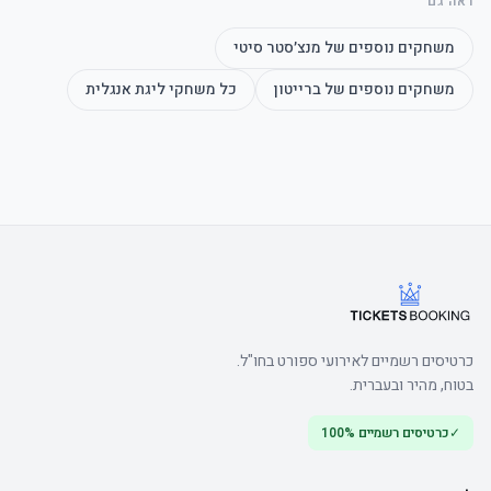
ראה גם
משחקים נוספים של
מנצ׳סטר סיטי
משחקים נוספים של
ברייטון
כל משחקי
ליגת אנגלית
	• Arrive early to make the most of the bar
כרטיסים רשמיים לאירועי ספורט בחו"ל.
בטוח, מהיר ובעברית.
✓
כרטיסים רשמיים 100%