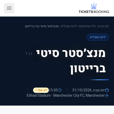
דף הבית
›
כל האירועים
›
ליגת אנגלית
›
מנצ׳סטר סיטי נגד ברייטון
ליגת אנגלית
מנצ׳סטר סיטי
נגד
ברייטון
יום שבת, 31/10/2026
15:00
לא סופי
▼
Etihad Stadium - Manchester City FC
, Manchester