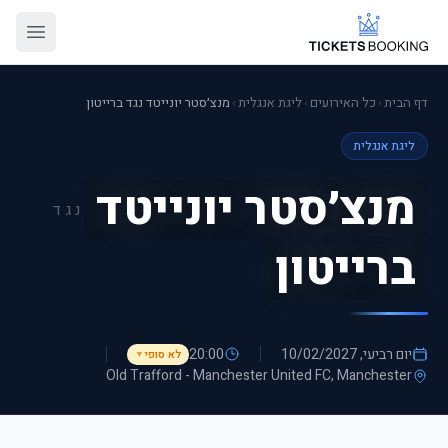
דף הבית
›
כל האירועים
›
ליגת אנגלית
›
מנצ׳סטר יונייטד נגד ברייטון
ליגת אנגלית
מנצ׳סטר יונייטד
נגד
ברייטון
יום רביעי, 10/02/2027
20:00
לא סופי
▼
Old Trafford - Manchester United FC
, Manchester