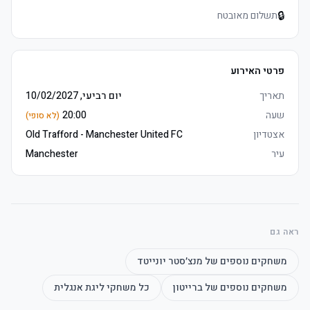
🔒
תשלום מאובטח
	• אצטדיון opens one hour prior, arrive early to soak up לפני 
המשחק atmosphere
פרטי האירוע
תאריך
יום רביעי, 10/02/2027
שעה
20:00
(לא סופי)
אצטדיון
Old Trafford - Manchester United FC
עיר
Manchester
	• אצטדיון opens one hour prior, arrive early to soak up לפני 
המשחק atmosphere
ראה גם
משחקים נוספים של
מנצ׳סטר יונייטד
משחקים נוספים של
ברייטון
כל משחקי
ליגת אנגלית