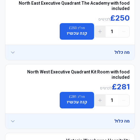
North East Executive Quadrant The Academy with food
included
£
250
לכרטיס
סה"כ
250
£
1
קנה עכשיו
מה כלול
• Academy לאונג' with אוכל ושתיה - Padded מושבים Blocks NE3425 
North West Executive Quadrant Kit Room with food
included
£
281
	• See exactly where you&#39;ll be sitting - explore your view in 
לכרטיס
סה"כ
281
£
1
קנה עכשיו
מה כלול
• Kit Room לאונג' with אוכל ושתיה - Padded מושבים Blocks 