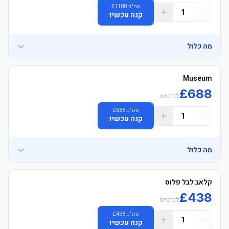
סה"כ
1188
£
1
קנה עכשיו
מה כלול
Museum
£
688
לכרטיס
סה"כ
688
£
1
קנה עכשיו
מה כלול
	• הפסקה כיבוד & 1-hour אחרי המשחק complimentary bar with 
קלאב לבל פלוס
£
438
	• Museum Official הוספיטליטי, Padded מושבים, בלוק GR7, Long 
לכרטיס
סה"כ
438
£
1
קנה עכשיו
	• לאונג' 2 hours לפני המשחק & 1 hour אחרי המשחק (12pm ko, 1h 