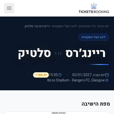
דף הבית
›
כל האירועים
›
ליגה העל הסקוטית
›
ריינג׳רס נגד סלטיק
ליגה העל הסקוטית
ריינג׳רס
סלטיק
נגד
יום שבת, 02/01/2027
15:00
לא סופי
▼
Ibrox Stadium - Rangers FC
, Glasgow
מפת הישיבה