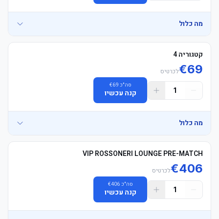
	• Early arrival recommended to avoid queues
מה כלול
	• E-כרטיסים supplied 24hrs in advance, מושבים allocated 
קטגוריה 4
together in pairs (Max 6 מושבים / For groups of 7 or more, ישיבה is 
€
69
לכרטיס
סה"כ
69
€
1
	• כרטיסים in בית supporters' area — אורחים team support 
קנה עכשיו
	• Early arrival recommended to avoid queues
מה כלול
	• E-כרטיסים supplied 24hrs in advance, מושבים allocated 
VIP ROSSONERI LOUNGE PRE-MATCH
together in pairs (Max 6 מושבים / For groups of 7 or more, ישיבה is 
€
406
לכרטיס
סה"כ
406
€
1
	• כרטיסים in בית supporters' area — אורחים team support 
קנה עכשיו