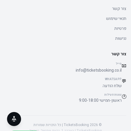
צור קשר
תנאי שימוש
פרטיות
נגישות
צור קשר
מייל
📧
info@ticketsbooking.co.il
WHATSAPP
💬
שלח הודעה
שעות פעילות
🕐
ראשון-חמישי 9:00-18:00
© 2026 TicketsBooking | כל הזכויות שמורות
TicketsBooking | הערבה 1, גבעת שמואל, ישראל