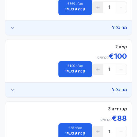
סה"כ
369
€
1
קנה עכשיו
מה כלול
קאט 2
€
100
לכרטיס
סה"כ
100
€
1
קנה עכשיו
מה כלול
	• E-כרטיסים supplied 24hrs in advance, מושבים allocated 
קטגוריה 3
€
88
לכרטיס
	• כרטיסים in בית supporters' area — אורחים team support 
סה"כ
88
€
1
קנה עכשיו