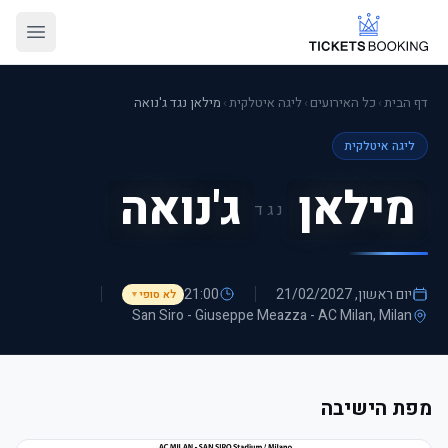
דף הבית
›
כל האירועים
›
ליגה איטלקית
›
מילאן נגד ג'נואה
ליגה איטלקית
מילאן
ג'נואה
נגד
יום ראשון, 21/02/2027
21:00
לא סופי
▼
San Siro - Giuseppe Meazza - AC Milan
, Milan
מפת הישיבה