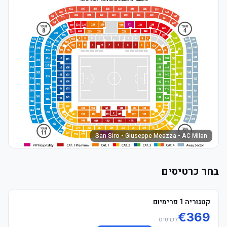
San Siro - Giuseppe Meazza - AC Milan
בחר כרטיסים
קטגוריה 1 פרימיום
€
369
לכרטיס