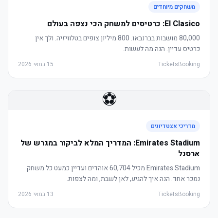
משחקים מיוחדים
El Clasico: כרטיסים למשחק הכי נצפה בעולם
80,000 מושבות בברנבאו. 800 מיליון צופים בטלוויזיה. ולך אין
כרטיס עדיין. הנה מה לעשות.
TicketsBooking
15 במאי 2026
⚽
מדריכי אצטדיונים
Emirates Stadium: המדריך המלא לביקור במגרש של
ארסנל
Emirates Stadium מכיל 60,704 אוהדים ועדיין כמעט כל משחק
נמכר אחד. הנה איך להגיע, לאן לשבת, ומה לצפות.
TicketsBooking
13 במאי 2026