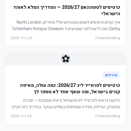
כרטיסים לטוטנהאם 2026/27 — המדריך המלא לאוהד
הישראלי
איך קונים כרטיסים לטוטנהאם מישראל? מחירים, North London
Derby, ומה לדעת לפני שמגיעים ל-Tottenham Hotspur Stadium.
TicketsBooking
26 ביולי 2026
⚽
מדריכים
כרטיסים לפרמייר ליג 2026/27: כמה עולה, מאיפה
קונים בישראל, ומה שאף אחד לא מספר לך
רכישת כרטיס לפרמייר ליג מישראל נראית מסובכת — חברות
במועדון, הגרלות, מכירה שנפתחת בשלוש בבוקר. במדריך הזה תבינו
בדיוק כמה עולה כרטיס, מה ההבדל בין ספק מורשה לספסר, ואיך
TicketsBooking
24 ביוני 2026
מגיעים למשחק בלי כאב ראש.