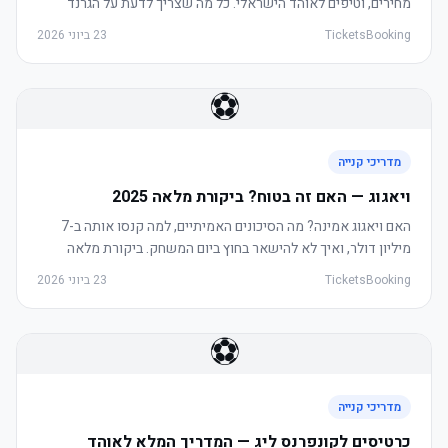
מחירים, וטיפים לאוהד הישראלי. כל מה שצריך לדעת על הגרנד
סלאם הוותיק בעולם.
TicketsBooking
23 ביוני 2026
⚽
מדריכי קנייה
ויאגוג — האם זה בטוח? ביקורת מלאה 2025
האם ויאגוג אמינה? מה הסיכונים האמיתיים, למה קנסו אותה ב-7
מיליון דולר, ואיך לא להישאר בחוץ ביום המשחק. ביקורת מלאה
ומהימנה.
TicketsBooking
23 ביוני 2026
⚽
מדריכי קנייה
כרטיסים לקונפרנס ליג — המדריך המלא לאוהד