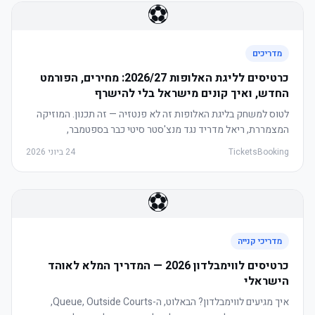
⚽
מדריכים
כרטיסים לליגת האלופות 2026/27: מחירים, הפורמט
החדש, ואיך קונים מישראל בלי להישרף
לטוס למשחק בליגת האלופות זה לא פנטזיה — זה תכנון. המוזיקה
המצמררת, ריאל מדריד נגד מנצ'סטר סיטי כבר בספטמבר,
אצטדיונים שממלאים 80,000 איש. הנה בדיוק כמה עולה, מאיפה
TicketsBooking
24 ביוני 2026
קונים, ומה ההבדל בין ספק מורשה לספסר.
⚽
מדריכי קנייה
כרטיסים לווימבלדון 2026 — המדריך המלא לאוהד
הישראלי
איך מגיעים לווימבלדון? הבאלוט, ה-Queue, Outside Courts,