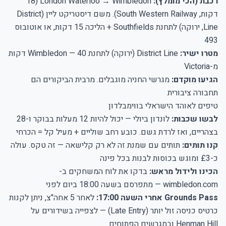
רכבת (הכי מומלץ):
London Waterloo → Wimbledon (18
דקות, South Western Railway). משם דיסטריקט ליין (District
Line, ירוקה) לתחנת Southfields + הליכה 15 דקות, או אוטובוס
493
מטרו ישיר:
District Line (ירוקה) לתחנת Wimbledon — 40 דקות
מ-Victoria
הגיעו מוקדם:
מגרשי החניה מוגבלים. מרבית הביקורים הם
תחבורה ציבורית
טיפים לאוהד הישראלי בווימבלדון
לבשו שכבות:
לונדון ביולי — יכול להיות 12 מעלות בבוקר ו-28
בצהריים, ואז לרדת גשם. כובע רחב שוליים + מעיל קל = הכרחי
קנו תותים:
תותים עם שמנת זה לא רק קלישאה — זה טקס. עולה
כ-£3 ומוגש בכוסות לבנות בכל פינה
הכינו ולידול מראש:
בדקו את לוח המשחקים ב-
wimbledon.com — מתפרסם בשעה 18:00 ביום לפני
Grounds Pass אחרי השעה 17:00:
לאחר 5 אחה"צ, ניתן לקנות
כרטיס כניסה זול יותר (Late Entry) — לצפייה בשידורים על
Henman Hill ובמגרשים הפתוחים