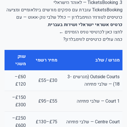
3. TicketsBooking — לאוהד הישראלי
TicketsBooking עובדת עם ספקים מורשים בינלאומיים ומציעה
כרטיסים לטורניר הווימבלדון — כולל שלבי נוק-אאוט — עם
כרטיס אשראי ישראלי ושירות בעברית
.
לחצו כאן לכרטיסי טניס הזמינים ←
כמה עולים כרטיסים לווימבלדון?
שוק
מגרש / שלב
מחיר רשמי
משני
Outside Courts (מגרשים 3-
£60–
£30–£55
18) — שלבי פתיחה
£120
£150–
Court 1 — שלבי פתיחה
£55–£95
£300
£250–
Centre Court — שלבי פתיחה
£75–£130
£600