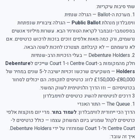
שתי סיבות עיקריות:
1. מערכת ה-Ballot — הגרלה שנתית
ווימבלדון מנהלת
Public Ballot
— הגרלה ציבורית שנפתחת
בספטמבר-נובמבר לקראת הטורניר הבא. עשרות מיליוני אנשים
נרשמים, ורק כמה מאות אלפים זוכים בזכות לרכוש כרטיסים. אם
לא נרשמתם — לא קיבלתם. תצטרכו לחכות לשנה הבאה.
2. Debenture Holders — בעלי הזכויות הרב-שנתיות
חלק מהמקומות ב-Centre Court ו-Court 1 שייכים ל
Debenture
Holders
— משקיעים שרכשו זכויות ישיבה ל-5 שנים במחיר של
£80,000-£150,000 לזוג כרטיסים לתקופה. הם יכולים לסחור
בכרטיסיהם — וזו הדרך הלגיטימית לשוק המשני.
3 דרכים לגיטימיות להשיג כרטיסים לווימבלדון
1. The Queue — התור האגדי
הדרך הכי ייחודית לווימבלדון:
לעמוד בתור
. מדי יום מוקצות אלפי
כרטיסים לקהל שמגיע ביום המשחק עצמו — כולל כרטיסים ל-
Centre Court ול-Court 1 שמוחזרו על ידי Debenture Holders.
איך זה עובד: