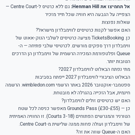
אל תחמיצו את Henman Hill:
גם ללא כרטיס ל-Centre Court —
הצפייה על הגבעה היא חוויה שכל תייר מזכיר
שאלות נפוצות
האם אפשר לקנות כרטיסים לווימבלדון מישראל?
כן. TicketsBooking מציעה כרטיסים לשלבי הנוק-אאוט של
ווימבלדון דרך ספקים מורשים. לכרטיסי שלבי פתיחה — ה-
Queue ופלטפורמת המכירה הרשמית של ווימבלדון הן הדרכים
הטובות יותר.
מתי נפתח הבאלוט לווימבלדון 2027?
הבאלוט הציבורי לווימבלדון 2027 ייפתח בסביבות
ספטמבר-אוקטובר 2026 באתר הרשמי wimbledon.com. הרשמה
חינמית, אבל הזכייה בהגרלה לא מובטחת.
האם יש כרטיסים זולים לווימבלדון?
כן — Grounds Pass (£30-£55) מאפשר כניסה לכל שטח
הטורניר והמגרשים הפתוחים (Courts 3-18). זו החוויה האמיתית
של ווימבלדון ועולה פחות ממנה שלישית מ-Centre Court.
האם ה-Queue שווה את זה?