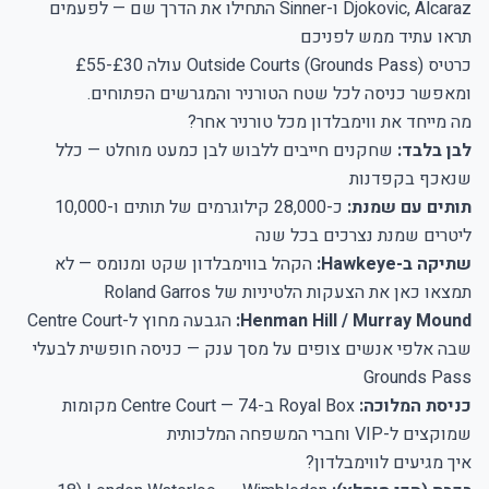
Djokovic, Alcaraz ו-Sinner התחילו את הדרך שם — לפעמים
תראו עתיד ממש לפניכם
כרטיס Outside Courts (Grounds Pass) עולה £30-£55
ומאפשר כניסה לכל שטח הטורניר והמגרשים הפתוחים.
מה מייחד את ווימבלדון מכל טורניר אחר?
לבן בלבד:
שחקנים חייבים ללבוש לבן כמעט מוחלט — כלל
שנאכף בקפדנות
תותים עם שמנת:
כ-28,000 קילוגרמים של תותים ו-10,000
ליטרים שמנת נצרכים בכל שנה
שתיקה ב-Hawkeye:
הקהל בווימבלדון שקט ומנומס — לא
תמצאו כאן את הצעקות הלטיניות של Roland Garros
Henman Hill / Murray Mound:
הגבעה מחוץ ל-Centre Court
שבה אלפי אנשים צופים על מסך ענק — כניסה חופשית לבעלי
Grounds Pass
כניסת המלוכה:
Royal Box ב-Centre Court — 74 מקומות
שמוקצים ל-VIP וחברי המשפחה המלכותית
איך מגיעים לווימבלדון?