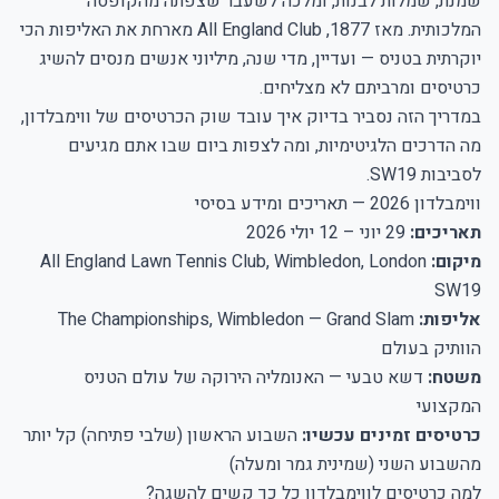
שמנת, שמלות לבנות, ומלכה לשעבר שצפתה מהקופסה
המלכותית. מאז 1877, All England Club מארחת את האליפות הכי
יוקרתית בטניס — ועדיין, מדי שנה, מיליוני אנשים מנסים להשיג
כרטיסים ומרביתם לא מצליחים.
במדריך הזה נסביר בדיוק איך עובד שוק הכרטיסים של ווימבלדון,
מה הדרכים הלגיטימיות, ומה לצפות ביום שבו אתם מגיעים
לסביבות SW19.
ווימבלדון 2026 — תאריכים ומידע בסיסי
תאריכים:
29 יוני – 12 יולי 2026
מיקום:
All England Lawn Tennis Club, Wimbledon, London
SW19
אליפות:
The Championships, Wimbledon — Grand Slam
הוותיק בעולם
משטח:
דשא טבעי — האנומליה הירוקה של עולם הטניס
המקצועי
כרטיסים זמינים עכשיו:
השבוע הראשון (שלבי פתיחה) קל יותר
מהשבוע השני (שמינית גמר ומעלה)
למה כרטיסים לווימבלדון כל כך קשים להשגה?