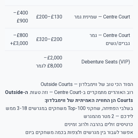
£400–
Centre Court — שמינית גמר
£130–£200
£900
Centre Court — גמר
£800–
£200–£320
גברים/נשים
£3,000+
£2,000–
Debenture Seats (VIP)
£8,000 לגמר
הסוד הכי טוב של ווימבלדון — Outside Courts
רוב האוהדים מתמקדים ב-Centre Court — וזה טעות.
ה-Outside
Courts הן החוויה האמיתית של ווימבלדון:
בשלבי הפתיחה, שחקני Top-100 משחקים במגרשים 3-18 ממש
לידכם — 2 מטר מהמגרש
כרטיסים זולים בהרבה ולרוב זמינים
אפשר לעבור בין מגרשים ולצפות בכמה משחקים ביום