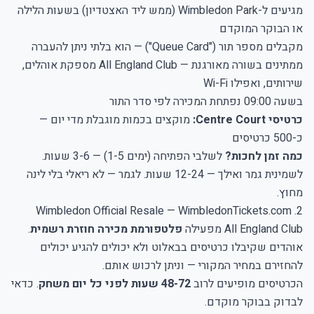
מגיעים ל-Wimbledon Park (ממש ליד האצטדיון) בשעות הלילה
או הבוקר המוקדם
מקבלים מספר תור ("Queue Card") — הוא בלתי ניתן להעברה
ממתינים בשורה מאורגנת — All England Club מספקת אוהלים,
שירותים, ואפילו Wi-Fi
בשעה 09:00 נפתחת המכירה לפי סדר התור
כרטיסי Centre Court:
מוקצים בכמות מוגבלת מדי יום —
כ-500 כרטיסים
כמה זמן לחכות?
לשלבי הפתיחה (ימים 1-5) — 3-6 שעות.
לשמינית גמר ואילך — 12-24 שעות. לגמר — לא ריאלי בלי לינה
מחוץ.
2. Wimbledon Official Resale — WimbledonTickets.com
All England Club מפעילה
פלטפורמת מכירה חוזרת רשמית
.
אוהדים שקיבלו כרטיסים בבאלוט ולא יכולים להגיע יכולים
להחזירם במחיר המקורי — וניתן לרכוש אותם.
הכרטיסים מופיעים לרוב
48-72 שעות לפני כל יום משחק
. כדאי
לבדוק בבוקר מוקדם.