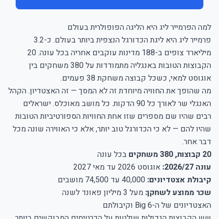
למה הפרמייר ליג היא הליגה הפופולרית בעולם
פרמייר ליג היא ליגת הכדורגל הנצפית ביותר בעולם. כ-3.2
מיליארד צופים ב-188 מדינות עוקבים אחריה בכל עונה. 20
הקבוצות הטובות באנגליה מתמודדות על 380 משחקים בין
אוגוסט למאי, כשכל קבוצה משחקת 38 פעמים.
מה שהופך את החוויה מיוחדת זה לא המסך — זה האצטדיון. הקהל
האנגלי שר לאורך כל 90 הדקות. כל מושב מאוכלס. ישראלים
רבים שהיו שם מספרים שזו אחת החוויות הספורטיביות הטובות
שהיו להם — לא כי הכדורגל טוב יותר, אלא כי האווירה שונה מכל
דבר אחר.
20 קבוצות, 380 משחקים
בכל עונה
עונה 2026/27:
אוגוסט 2026 עד מאי 2027
קיבולת אצטדיונים:
40,000 עד 74,500 מושבים
שכר ממוצע לשחקן:
מעל 3 מיליון פאונד לשנה
האצטדיונים של ה-Big 6 וקיבולתם
שש הקבוצות הגדולות שולטות על הכרטיסים המבוקשים ביותר.