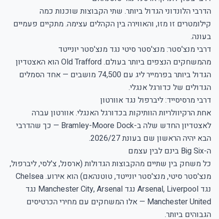
הדרבי הלונדוני הגדול ביותר. שתי הקבוצות שוכנות כמה
קילומטרים זו מזו, והאווירה בין הקהלים עצימה. מתקיים פעמיים
בעונה.
דרבי מנצ'סטר: מנצ'סטר סיטי נגד מנצ'סטר יונייטד
מהמשחקים הנצפים ביותר בעולם. Old Trafford הוא האצטדיון
הגדול ביותר בפרמייר ליג עם 74,500 מושבים — אחד הסמלים
הגדולים של כדורגל אנגלי.
דרבי מרסיסייד: ליברפול נגד אוורטון
אחת הרקיוולריות הוותיקות בכדורגל האנגלי. אוורטון עברה
לאצטדיון החדש שלה ב-Bramley-Moore Dock — כך שהדרבי
הבא יהיה הראשון שם בעונת 2026/27.
ה-Big Six בינם לבין עצמם
כל משחק בין שתיים מהקבוצות הגדולות (ארסנל, צ'לסי, ליברפול,
מנצ'סטר סיטי, מנצ'סטר יונייטד, טוטנהאם) הוא אירוע. Chelsea
נגד Arsenal, Liverpool נגד Manchester City, Arsenal נגד
Manchester United — אלו המשחקים עם מחירי הכרטיסים
הגבוהים ביותר.