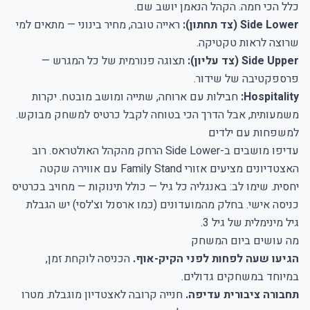
כלל הכי חמה. הקהל הנאמן יושב שם.
Side Lower (צד תחתון):
ראייה טובה, מחיר בינוני — מתאים למי
שרוצה לראות טקטיקה.
Side Upper (צד עליון):
תצוגה פנורמית של כל המגרש —
פרספקטיבה של שידור.
Hospitality:
חבילות עם ארוחה, שתייה ומושב מובטח. יקרות
משמעותית, אבל הדרך הכי בטוחה לקבל כרטיס למשחק מבוקש.
למשפחות עם ילדים
עדיפו מושבים ב-Side Lower הרחק מהקהל האולטראס. רוב
האצטדיונים מציעים אזורי Family Stand עם אווירה שקטה
יחסית. שימו לב: באנגליה כל גיל — כולל תינוקות — מחויב בכרטיס
כניסה אישי. בחלק מהמועדונים (כמו ארסנל וצ'לסי) יש הגבלת
גיל מינימלית של גיל 3.
מה עושים ביום המשחק
הגיעו שעה לפחות לפני הקיק-אוף.
הכניסה לוקחת זמן,
במיוחד במשחקים גדולים.
תחבורה ציבורית עדיפה.
חנייה קרובה לאצטדיון מוגבלת. מטרו