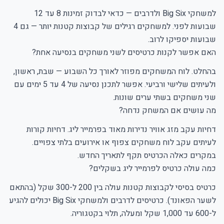
למשחקי Big Six ולדרבים — כדאי לבדוק זמינות 8 עד 12
שבועות לפני. למשחקים רגילים של קבוצות קטנות יותר — גם 4
שבועות יספיקו לרוב.
האם אפשר לקנות כרטיסים לשני משחקים בנסיעה אחת?
בהחלט. לוח המשחקים מפוזר לאורך כל השבוע — שבת, ראשון,
ולעיתים שלישי ורביעי. אפשר לתכנן נסיעה של 4 עד 5 ימים עם
שני משחקים בשתי ערים שונות.
מה עושים אם המשחק נדחה?
דחיות עקב מזג אוויר נדירות מאוד בפרמייר ליג. דחיות קורות
לעיתים עקב לוח משחקים צפוף או אירועים בלתי צפויים.
במקרים כאלה הכרטיס תקף לתאריך החדש.
כמה עולה כרטיס לפרמייר ליג בשקלים?
כרטיס בסיסי לקבוצות קטנות עולה בין 200 ל-300 שקל (בהתאם
לשער הפאונד). כרטיסים לדרבים ולמשחקי Big Six יכולים להגיע
ל-600 עד 1,000 שקל ומעלה, תלוי בקטגוריה.