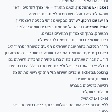
ורכבת הם האפשרות המומלצת.
E-Ticket מהטלפון.
הציגו מהנייד — אין צורך להדפיס. ודאו
שהאפליקציה פועלת ויש חיבור לאינטרנט בכניסה.
הגיעו עם דרכון.
לעיתים מבקשים זיהוי בכניסה לאצטדיון.
אוכל ושתייה.
רוב הקהל מתחמם בפאבים שמסביב לפני
המשחק. בתוך האצטדיון המחירים גבוהים.
כיצד ישראלים רוכשים כרטיסים לפרמייר ליג
הדרך הנפוצה ביותר שבה ישראלים מגיעים למשחקי פרמייר ליג
היא דרך ספקים מורשים. הסיבה פשוטה: רכישה ישירה מהמועדון
דורשת חברות שנתית, נוכחות ברגע פתיחת המכירה, ולעיתים גם
הגרלה — כשאתם בישראל ולא בטוחים אם בכלל יהיו כרטיסים.
TicketsBooking עובדים ישירות מול מחזיקי רישיונות הפצה
רשמיים, ומאפשרים:
רכישת כרטיסים בעברית
תשלום בשקלים
E-Ticket לאימייל
ללא חברות, ללא השכמה בשלוש בבוקר, ללא כרטיס אשראי
בריטי