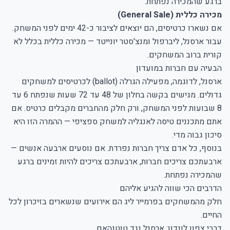
ברגע שהמכירה נפתחת.
מכירה כללית (General Sale)
אם נשארו כרטיסים, הם יוצאים לציבור כ-42 ימים לפני המשחק.
עבור ארסנל, ליברפול ומנצ'סטר יונייטד — מכירה כללית בכלל לא
קורית ברוב המשחקים.
הבעיה עם חברות במועדון
ארסנל, לדוגמה, מפעילה הגרלה (ballot) לכרטיסים למשחקים
גדולים. מגישים בקשה בחלון של 48 עד 72 שעות שנפתח 6 עד
8 שבועות לפני המשחק, ורק חלק מהחברים מקבלים כרטיס. אם
אתם מתכננים טיסה לאנגליה למשחק ספציפי — ההמרה הזו היא
סיכון גבוה מדי.
בנוסף, כל אדם צריך חברות נפרדת. אם נוסעים ארבעה אנשים —
ארבעתכם צריכים חברות, ארבעתכם צריכים להיות זמינים ברגע
שהמכירה נפתחת.
הדרבים הכי שווה להגיע אליהם
חלק מהמשחקים בפרמייר ליג הם אירועים שנשארים בזיכרון לכל
החיים.
דרבי צפון לונדון: ארסנל נגד טוטנהאם