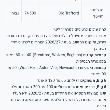
מנצ'סטר
Old Trafford
74,500
גבוה
יונייטד
כמה עולים כרטיסים לפרמייר ליג?
מחיר כרטיס לפרמייר ליג תלוי בשלושה גורמים: הקבוצה המארחת,
היריב, ומיקום המושב. בעונת 2026/27 המחירים לכרטיס יחיד
נעים כך:
קבוצות קטנות
(Brentford, Wolves, Brighton): 40 עד 60 פאונד
בקטגוריה הבסיסית
קבוצות בינוניות
(West Ham, Aston Villa, Newcastle): 50 עד
90 פאונד
Big 6, משחקים רגילים:
65 עד 120 פאונד
Big 6, דרבים ואיתגרים גדולים:
100 עד 200 פאונד ומעלה
שש קבוצות הקפיאו את מחיריהן בעונת 2026/27 ולא העלו
אותם: ברנטפורד, ליברפול, מנצ'סטר סיטי, טוטנהאם, ווסט הם
וולבס.