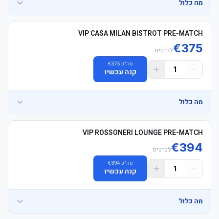
	• Early arrival recommended to avoid queues
מה כלול
	• E-כרטיסים supplied 24hrs in advance, מושבים allocated 
VIP CASA MILAN BISTROT PRE-MATCH
together in pairs (Max 6 מושבים / For groups of 7 or more, ישיבה is 
€
375
לכרטיס
סה"כ
375
€
1
	• כרטיסים in בית supporters' area — אורחים team support 
קנה עכשיו
	• Early arrival recommended to avoid queues
מה כלול
	• E-כרטיסים supplied 24hrs in advance, מושבים allocated 
VIP ROSSONERI LOUNGE PRE-MATCH
together in pairs (Max 6 מושבים / For groups of 7 or more, ישיבה is 
€
394
לכרטיס
סה"כ
394
€
1
	• כרטיסים in בית supporters' area — אורחים team support 
קנה עכשיו
	• Early arrival recommended to avoid queues
מה כלול