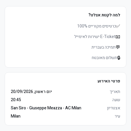
*מושבים in Second Red 232 Center (בלוק 232)
למה לקנות אצלנו?
*Off-site הוספיטליטי at CANTER 1920 restaurant (600 meters from 
✅
כרטיסים מקוריים 100%
📧
E-Ticket ישירות לאימייל
*מושבים in Poltroncine N
💬
תמיכה בעברית
🔒
תשלום מאובטח
פרטי האירוע
תאריך
יום ראשון, 20/09/2026
שעה
20:45
אצטדיון
San Siro - Giuseppe Meazza - AC Milan
עיר
Milan