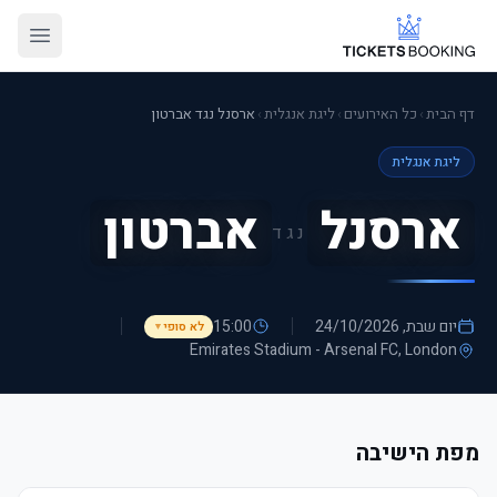
דף הבית
›
כל האירועים
›
ליגת אנגלית
›
ארסנל נגד אברטון
ליגת אנגלית
ארסנל
אברטון
נגד
יום שבת, 24/10/2026
15:00
לא סופי
▼
Emirates Stadium - Arsenal FC
, London
מפת הישיבה