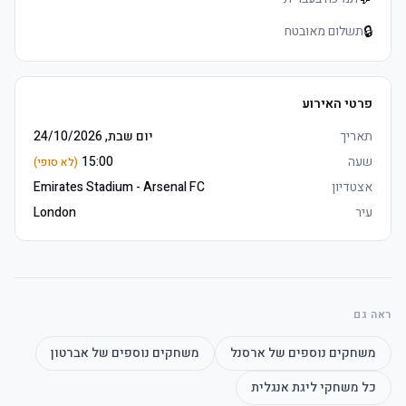
	• לפני המשחק אוכל ושתיה and משקאות זמין in lounges and bars 
🔒
תשלום מאובטח
	• Watch the product video click here
פרטי האירוע
	• E-כרטיסים delivered 3–5 days before שריקת פתיחה, מושבים 
תאריך
יום שבת, 24/10/2026
	• £5 merchandise voucher כולל (הדפסה בבית כרטיסים נדרש to 
שעה
15:00
(לא סופי)
אצטדיון
Emirates Stadium - Arsenal FC
עיר
London
	• E-כרטיסים delivered 3–5 days before שריקת פתיחה, מושבים 
	• Watch the product video click here
ראה גם
משחקים נוספים של
ארסנל
משחקים נוספים של
אברטון
כל משחקי
ליגת אנגלית