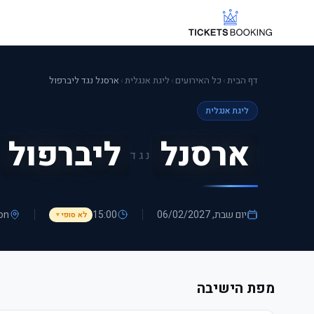
דף הבית
›
כל האירועים
›
ליגת אנגלית
›
ארסנל נגד ליברפול
ליגת אנגלית
ארסנל
ליברפול
נגד
יום שבת, 06/02/2027
15:00
on
לא סופי
▼
מפת הישיבה