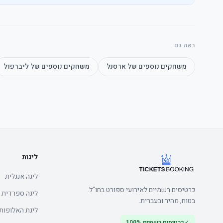
ראה גם
	• Watch the product video click here
משחקים נוספים של
ארסנל
משחקים נוספים של
ליברפול
	• Watch the product video click here
ליגות
ליגה אנגלית
כרטיסים רשמיים לאירועי ספורט בחו"ל.
ליגה ספרדית
בטוח, מהיר ובעברית.
ליגת האלופות
✓
כרטיסים רשמיים 100%