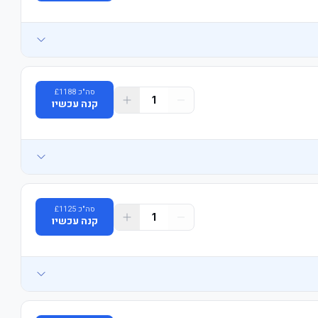
סה"כ
1188
£
1
קנה עכשיו
סה"כ
1125
£
1
קנה עכשיו