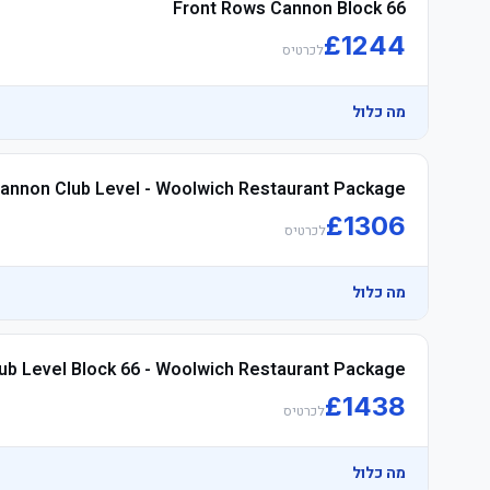
Front Rows Cannon Block 66
£
1244
לכרטיס
מה כלול
annon Club Level - Woolwich Restaurant Package
	• Watch the product video click here
£
1306
לכרטיס
מה כלול
ub Level Block 66 - Woolwich Restaurant Package
	• Watch the product video click here
£
1438
לכרטיס
מה כלול