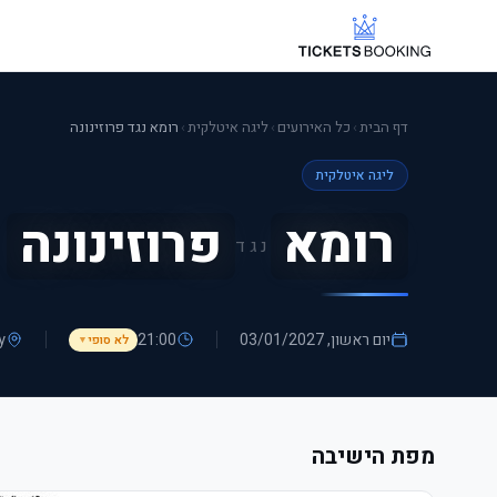
דף הבית
›
כל האירועים
›
ליגה איטלקית
›
רומא נגד פרוזינונה
ליגה איטלקית
רומא
פרוזינונה
נגד
יום ראשון, 03/01/2027
21:00
ly
לא סופי
▼
מפת הישיבה