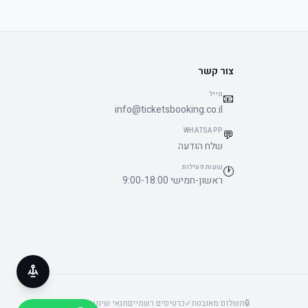
צור קשר
מייל
📧
info@ticketsbooking.co.il
WHATSAPP
💬
שלח הודעה
שעות פעילות
🕐
ראשון-חמישי 9:00-18:00
🔒
תשלום מאובטח
✓
כרטיסים רשמיים
תנאי שימוש
פרטיות
נגישות