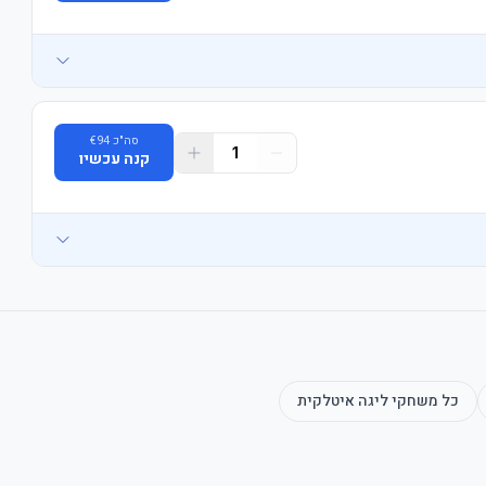
סה"כ
94
€
1
קנה עכשיו
יסה.
כל משחקי
ליגה איטלקית