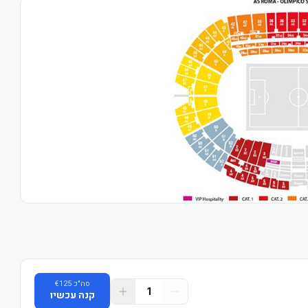
סה"כ
125
€
1
קנה עכשיו