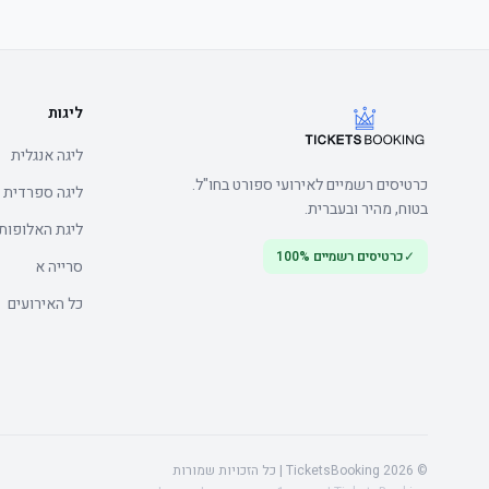
המלצה: מומלץ להגיע מוקדם לאצטדיון כדי להימנע מתורים ארוכים בכנ
ליגות
ליגה אנגלית
כרטיסים רשמיים לאירועי ספורט בחו"ל.
ליגה ספרדית
בטוח, מהיר ובעברית.
ליגת האלופות
✓
כרטיסים רשמיים 100%
סרייה א
כל האירועים
© 2026 TicketsBooking | כל הזכויות שמורות