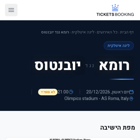
דף הבית
›
כל האירועים
›
ליגה איטלקית
›
רומא נגד יובנטוס
ליגה איטלקית
רומא
יובנטוס
נגד
יום ראשון, 20/12/2026
21:00
לא סופי
▼
Olimpico stadium - AS Roma
, Italy
מפת הישיבה