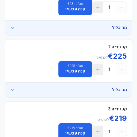
סה"כ
231
€
1
קנה עכשיו
מה כלול
קטגוריה 2
€
225
לכרטיס
-אזור אוהדים: ישיבה ביציע אוהדי הבית בלבד. חל איסור מוחלט על 
סה"כ
225
€
1
קנה עכשיו
-הושבה: המושבים מוקצים יחד בזוגות (עד מקסימום 4 מושבים יחד). עבור 
מה כלול
-אספקת כרטיסים: כרטיסי ברקוד (QR Code) יישלחו כ-24 שעות לפני 
קטגוריה 3
-מיקום באצטדיון: יציע Tevere Central לאורך המגרש באמצע - אדום 
-קוד לבוש: אין קוד לבוש רשמי, אך חל איסור מוחלט על לבוש בצבעי 
€
219
לכרטיס
סה"כ
219
€
-אזור אוהדים: ישיבה ביציע אוהדי הבית בלבד. חל איסור מוחלט על 
1
קנה עכשיו