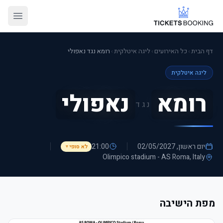
דף הבית
›
כל האירועים
›
ליגה איטלקית
›
רומא נגד נאפולי
ליגה איטלקית
רומא
נאפולי
נגד
יום ראשון, 02/05/2027
21:00
לא סופי
▼
Olimpico stadium - AS Roma
, Italy
מפת הישיבה