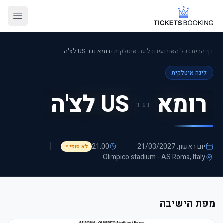
דף הבית
›
כל האירועים
›
ליגה איטלקית
›
רומא נגד US לצ'ה
ליגה איטלקית
רומא
US לצ'ה
נגד
יום ראשון, 21/03/2027
21:00
לא סופי
▼
Olimpico stadium - AS Roma
, Italy
מפת הישיבה