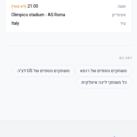
המלצה: מומלץ להגיע מוקדם לאצטדיון כדי להימנע מתורים ארוכים 
שעה
21:00
(לא סופי)
בכניסה.
אצטדיון
Olimpico stadium - AS Roma
עיר
Italy
ראה גם
משחקים נוספים של
רומא
משחקים נוספים של
US לצ'ה
כל משחקי
ליגה איטלקית