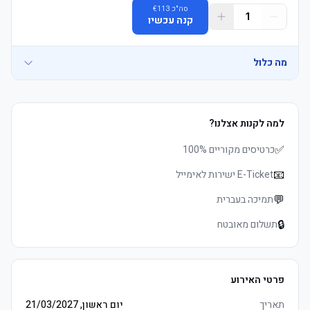
סה"כ
113
€
1
קנה עכשיו
מה כלול
למה לקנות אצלנו?
-אזור אוהדים: ישיבה ביציע אוהדי הבית בלבד. חל איסור מוחלט על 
✅
כרטיסים מקוריים 100%
-הושבה: המושבים מוקצים יחד בזוגות (עד מקסימום 4 מושבים יחד). עבור 
📧
E-Ticket ישירות לאימייל
💬
תמיכה בעברית
🔒
תשלום מאובטח
-אספקת כרטיסים: כרטיסי ברקוד (QR Code) יישלחו כ-24 שעות לפני 
-קוד לבוש: אין קוד לבוש רשמי, אך חל איסור מוחלט על לבוש בצבעי 
פרטי האירוע
תאריך
יום ראשון, 21/03/2027