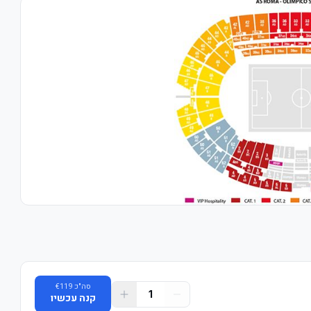
סה"כ
119
€
1
קנה עכשיו