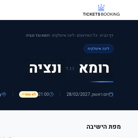
דף הבית
›
כל האירועים
›
ליגה איטלקית
›
רומא נגד ונציה
ליגה איטלקית
רומא
ונציה
נגד
יום ראשון, 28/02/2027
21:00
ly
לא סופי
▼
מפת הישיבה