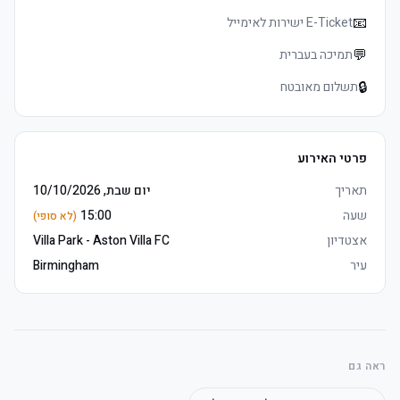
	• Mobile כרטיסים delivered 3–5 days before שריקת פתיחה, 
📧
E-Ticket ישירות לאימייל
💬
תמיכה בעברית
🔒
תשלום מאובטח
	• Arrive early to make the most of the לאונג'
פרטי האירוע
	• Travel Connection reserves the right to upgrade to תחתון 
Grounds הוספיטליטי מושבים if necessary
תאריך
יום שבת, 10/10/2026
שעה
15:00
(לא סופי)
אצטדיון
Villa Park - Aston Villa FC
עיר
Birmingham
ראה גם