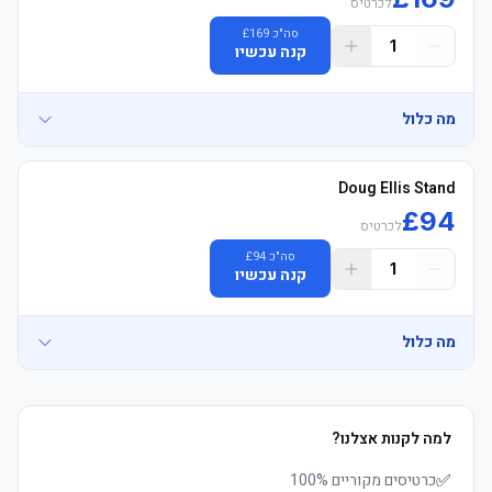
לכרטיס
	• Travel Connection reserves the right to upgrade to תחתון 
סה"כ
169
£
	• Mobile כרטיסים delivered 3–5 days before שריקת פתיחה, 
1
Grounds הוספיטליטי מושבים if necessary
קנה עכשיו
מה כלול
Doug Ellis Stand
£
94
לכרטיס
	• Travel Connection reserves the right to upgrade to תחתון 
סה"כ
94
£
1
Grounds הוספיטליטי מושבים if necessary
קנה עכשיו
מה כלול
	• Jumbo TV screens with highlights and ex-players Q&A during 
למה לקנות אצלנו?
✅
כרטיסים מקוריים 100%
	• Mobile כרטיסים delivered 3–5 days before שריקת פתיחה, 