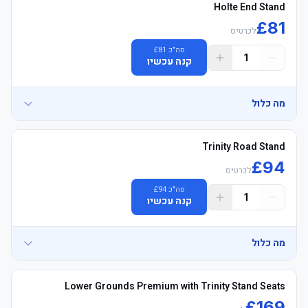
Holte End Stand
£
81
לכרטיס
סה"כ
81
£
1
קנה עכשיו
מה כלול
Trinity Road Stand
£
94
לכרטיס
סה"כ
94
£
	• Mobile כרטיסים delivered 3–5 days before שריקת פתיחה, 
1
קנה עכשיו
מה כלול
Lower Grounds Premium with Trinity Stand Seats
£
169