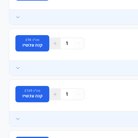
סה"כ
94
£
1
קנה עכשיו
סה"כ
169
£
1
קנה עכשיו