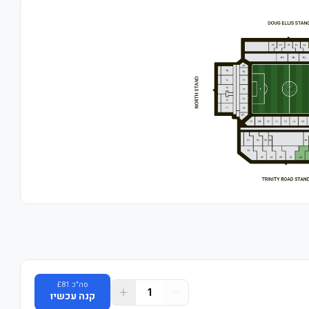
סה"כ
81
£
1
קנה עכשיו