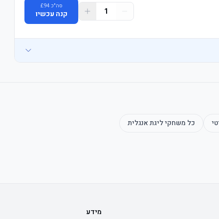
סה"כ
94
£
1
קנה עכשיו
טי
כל משחקי
ליגת אנגלית
מידע