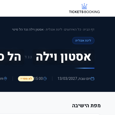
דף הבית
›
כל האירועים
›
ליגת אנגלית
›
אסטון וילה נגד הל סיטי
ליגת אנגלית
אסטון וילה
הל ס
נגד
יום שבת, 13/03/2027
15:00
am
לא סופי
▼
מפת הישיבה