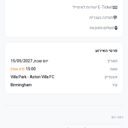
	• Mobile כרטיסים delivered 3–5 days before שריקת פתיחה, 
📧
E-Ticket ישירות לאימייל
💬
תמיכה בעברית
🔒
תשלום מאובטח
	• Arrive early to make the most of the לאונג'
פרטי האירוע
	• Travel Connection reserves the right to upgrade to תחתון 
Grounds הוספיטליטי מושבים if necessary
תאריך
יום שבת, 15/05/2027
שעה
15:00
(לא סופי)
אצטדיון
Villa Park - Aston Villa FC
עיר
Birmingham
ראה גם