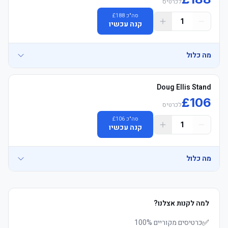
לכרטיס
	• Travel Connection reserves the right to upgrade to תחתון 
סה"כ
188
£
	• Mobile כרטיסים delivered 3–5 days before שריקת פתיחה, 
1
Grounds הוספיטליטי מושבים if necessary
קנה עכשיו
מה כלול
Doug Ellis Stand
£
106
לכרטיס
	• Travel Connection reserves the right to upgrade to תחתון 
סה"כ
106
£
1
Grounds הוספיטליטי מושבים if necessary
קנה עכשיו
מה כלול
	• Jumbo TV screens with highlights and ex-players Q&A during 
למה לקנות אצלנו?
✅
כרטיסים מקוריים 100%
	• Mobile כרטיסים delivered 3–5 days before שריקת פתיחה, 