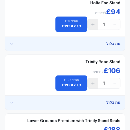
Holte End Stand
£
94
לכרטיס
סה"כ
94
£
1
קנה עכשיו
מה כלול
Trinity Road Stand
£
106
לכרטיס
סה"כ
106
£
	• Mobile כרטיסים delivered 3–5 days before שריקת פתיחה, 
1
קנה עכשיו
מה כלול
Lower Grounds Premium with Trinity Stand Seats
£
188