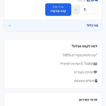
לכרטיס
	• Travel Connection reserves the right to upgrade to תחתון 
סה"כ
94
£
	• Mobile כרטיסים delivered 3–5 days before שריקת פתיחה, 
1
Grounds הוספיטליטי מושבים if necessary
קנה עכשיו
מה כלול
למה לקנות אצלנו?
	• Travel Connection reserves the right to upgrade to תחתון 
✅
כרטיסים מקוריים 100%
	• Mobile כרטיסים delivered 3–5 days before שריקת פתיחה, 
Grounds הוספיטליטי מושבים if necessary
📧
E-Ticket ישירות לאימייל
💬
תמיכה בעברית
🔒
תשלום מאובטח
פרטי האירוע
	• Travel Connection reserves the right to upgrade to תחתון 