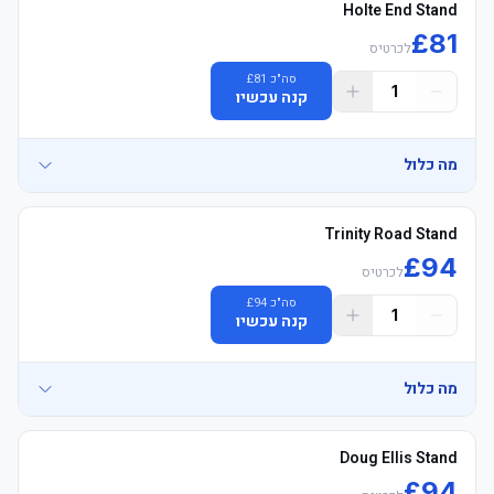
Holte End Stand
£
81
לכרטיס
סה"כ
81
£
1
קנה עכשיו
מה כלול
Trinity Road Stand
£
94
לכרטיס
סה"כ
94
£
	• Mobile כרטיסים delivered 3–5 days before שריקת פתיחה, 
1
קנה עכשיו
מה כלול
Doug Ellis Stand
£
94