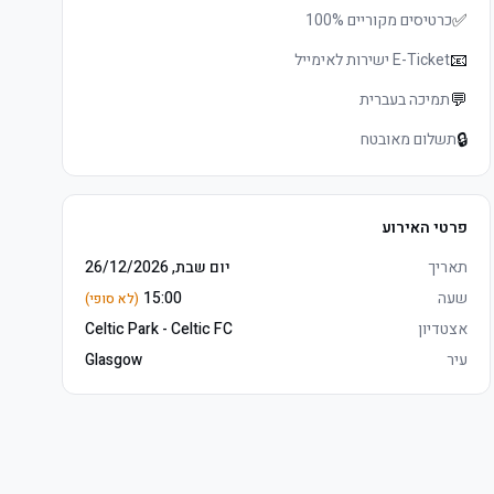
✅
כרטיסים מקוריים 100%
📧
E-Ticket ישירות לאימייל
💬
תמיכה בעברית
🔒
תשלום מאובטח
פרטי האירוע
תאריך
יום שבת, 26/12/2026
שעה
15:00
(לא סופי)
אצטדיון
Celtic Park - Celtic FC
עיר
Glasgow