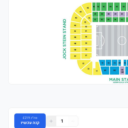
סה"כ
219
£
1
קנה עכשיו