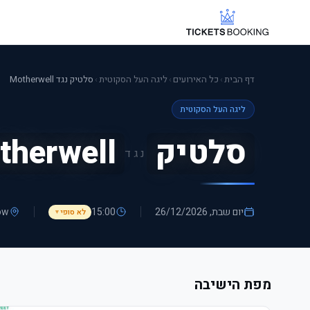
דף הבית
›
כל האירועים
›
ליגה העל הסקוטית
›
סלטיק נגד Motherwell
ליגה העל הסקוטית
סלטיק
therwell
נגד
יום שבת, 26/12/2026
15:00
ow
לא סופי
▼
מפת הישיבה