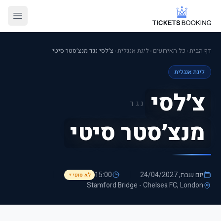
דף הבית
›
כל האירועים
›
ליגת אנגלית
›
צ׳לסי נגד מנצ׳סטר סיטי
ליגת אנגלית
צ׳לסי
נגד
מנצ׳סטר סיטי
יום שבת, 24/04/2027
15:00
לא סופי
▼
Stamford Bridge - Chelsea FC
, London