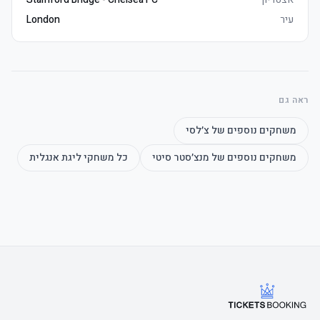
עיר
London
	• Watch the product video here
ראה גם
	• Mobile ickets delivered 3–5 days before שריקת פתיחה, מושבים 
משחקים נוספים של
צ׳לסי
משחקים נוספים של
מנצ׳סטר סיטי
כל משחקי
ליגת אנגלית
	• זמין to international markets only, promotion within UK 
prohibited