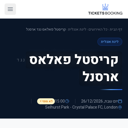
דף הבית
›
כל האירועים
›
ליגת אנגלית
›
קריסטל פאלאס נגד ארסנל
ליגת אנגלית
קריסטל פאלאס
נגד
ארסנל
יום שבת, 26/12/2026
15:00
לא סופי
▼
Selhurst Park - Crystal Palace FC
, London