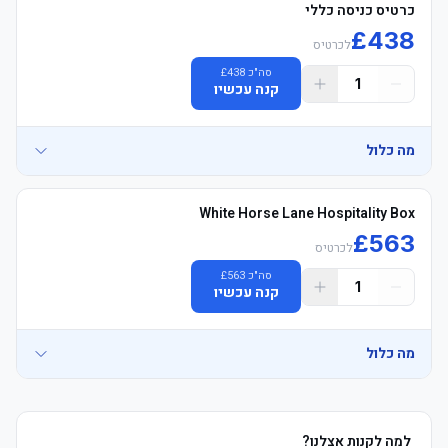
כרטיס כניסה כללי
£
438
לכרטיס
סה"כ
438
£
1
קנה עכשיו
מה כלול
• Official משחק כרטיסים, Long צד, Main טריביונה/Arthur Waite 
White Horse Lane Hospitality Box
£
563
לכרטיס
	• See where you&#39;ll be sitting - explore your view in 3D click 
סה"כ
563
£
1
קנה עכשיו
	• Hop On Hop Off London אוטובוס סיור voucher כולל (sent 5 
מה כלול
	• אוכל ושתיה and משקאות זמין to purchase on concourse (card 
למה לקנות אצלנו?