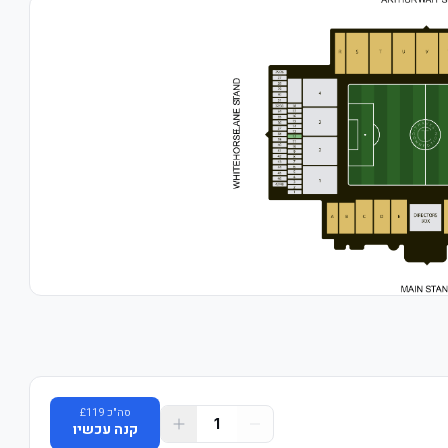
סה"כ
119
£
1
קנה עכשיו