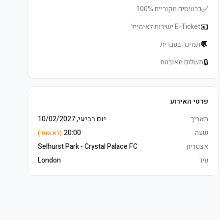
✅
כרטיסים מקוריים 100%
📧
E-Ticket ישירות לאימייל
💬
תמיכה בעברית
🔒
תשלום מאובטח
פרטי האירוע
תאריך
יום רביעי, 10/02/2027
שעה
20:00
(לא סופי)
אצטדיון
Selhurst Park - Crystal Palace FC
עיר
London