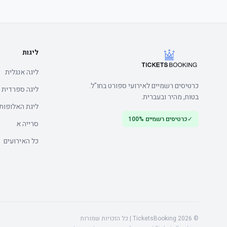
ליגות
	• Watch the product video here
ליגה אנגלית
כרטיסים רשמיים לאירועי ספורט בחו"ל.
ליגה ספרדית
בטוח, מהיר ובעברית.
ליגת האלופות
✓
כרטיסים רשמיים 100%
	• Watch the product video here
סרייה א
כל האירועים
© 2026 TicketsBooking | כל הזכויות שמורות