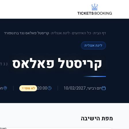
דף הבית
›
כל האירועים
›
ליגת אנגלית
›
קריסטל פאלאס נגד ברנטפורד
ליגת אנגלית
קריסטל פאלאס
נגד
יום רביעי, 10/02/2027
20:00
on
לא סופי
▼
מפת הישיבה