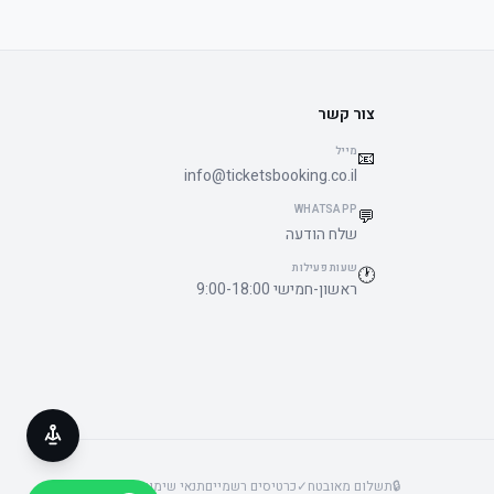
צור קשר
מייל
📧
info@ticketsbooking.co.il
WHATSAPP
💬
שלח הודעה
שעות פעילות
🕐
ראשון-חמישי 9:00-18:00
🔒
תשלום מאובטח
✓
כרטיסים רשמיים
תנאי שימוש
פרטיות
נגישות