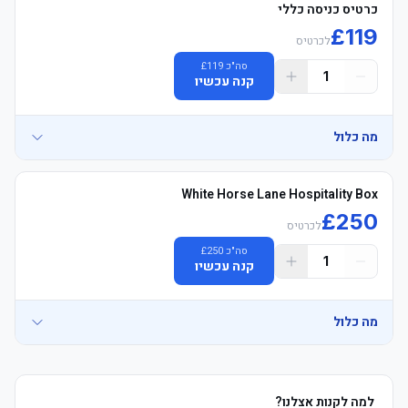
כרטיס כניסה כללי
£
119
לכרטיס
סה"כ
119
£
1
קנה עכשיו
מה כלול
• Official משחק כרטיסים, Long צד, Main טריביונה/Arthur Waite 
White Horse Lane Hospitality Box
£
250
לכרטיס
	• See where you&#39;ll be sitting - explore your view in 3D click 
סה"כ
250
£
1
קנה עכשיו
	• Hop On Hop Off London אוטובוס סיור voucher כולל (sent 5 
מה כלול
	• אוכל ושתיה and משקאות זמין to purchase on concourse (card 
למה לקנות אצלנו?