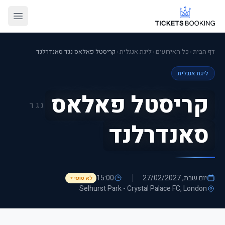
דף הבית
›
כל האירועים
›
ליגת אנגלית
›
קריסטל פאלאס נגד סאנדרלנד
ליגת אנגלית
קריסטל פאלאס
נגד
סאנדרלנד
יום שבת, 27/02/2027
15:00
לא סופי
▼
Selhurst Park - Crystal Palace FC
, London