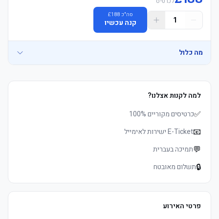
לכרטיס
סה"כ
188
£
1
קנה עכשיו
	• E-כרטיסים delivered 3–5 days before שריקת פתיחה, מושבים 
	• Watch the product video here
מה כלול
• Matchday Plus – Blocks R23/R26 or similar – Official משחק 
למה לקנות אצלנו?
	• See exactly where you&#39;ll be sitting - explore your view in 
✅
כרטיסים מקוריים 100%
	• E-כרטיסים delivered 3–5 days before שריקת פתיחה, מושבים 
📧
E-Ticket ישירות לאימייל
	• Watch the product video here
💬
תמיכה בעברית
	• Markers Bar כניסה 2 hours לפני המשחק and 1 hour אחרי המשחק 
🔒
תשלום מאובטח
פרטי האירוע
	• Fulham Legends appearances and pre/אחרי המשחק 