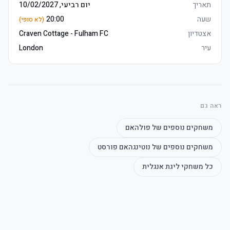
תאריך
יום רביעי, 10/02/2027
שעה
20:00
(לא סופי)
	• E-כרטיסים delivered 3–5 days before שריקת פתיחה, מושבים 
	• Watch the product video here
אצטדיון
Craven Cottage - Fulham FC
עיר
London
ראה גם
	• Arrive early to make the most of the bar
משחקים נוספים של
פולהאם
משחקים נוספים של
נוטינגהאם פורסט
כל משחקי
ליגת אנגלית