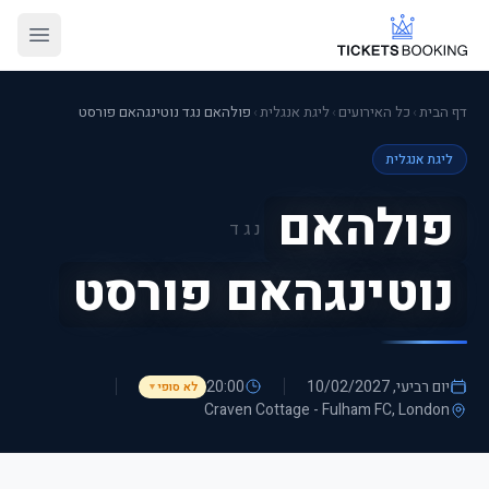
דף הבית
›
כל האירועים
›
ליגת אנגלית
›
פולהאם נגד נוטינגהאם פורסט
ליגת אנגלית
פולהאם
נגד
נוטינגהאם פורסט
יום רביעי, 10/02/2027
20:00
לא סופי
▼
Craven Cottage - Fulham FC
, London