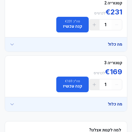
קטגוריה 2
€
231
לכרטיס
סה"כ
231
€
1
קנה עכשיו
מה כלול
קטגוריה 3
€
169
-אזור אוהדים: ישיבה ביציע אוהדי הבית בלבד. חל איסור מוחלט על 
לכרטיס
סה"כ
169
€
-הושבה: הכרטיסים מובטחים בזוגות (צמודים זה לזה). לקבוצות של מעל 
1
קנה עכשיו
מה כלול
-קוד לבוש: אין קוד לבוש רשמי, אך חל איסור על לבוש בצבעי קבוצת 
-אספקת כרטיסים: כרטיסים אלקטרוניים (E-tickets) יישלחו כ-24 שעות 
למה לקנות אצלנו?
-אזור אוהדים: ישיבה ביציע אוהדי הבית בלבד. חל איסור מוחלט על 