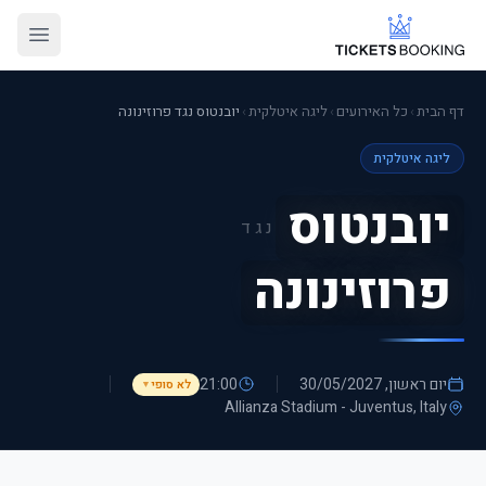
דף הבית
›
כל האירועים
›
ליגה איטלקית
›
יובנטוס נגד פרוזינונה
ליגה איטלקית
יובנטוס
נגד
פרוזינונה
יום ראשון, 30/05/2027
21:00
לא סופי
▼
Allianza Stadium - Juventus
, Italy