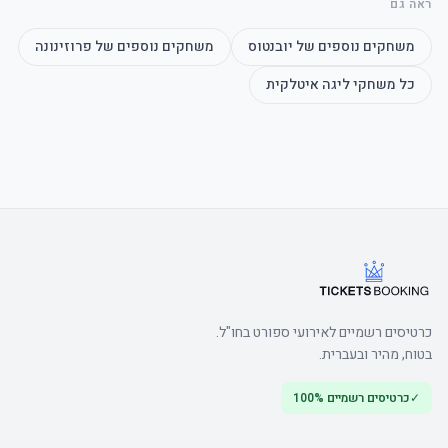
ראה גם
משחקים נוספים של
יובנטוס
משחקים נוספים של
פרוזינונה
כל משחקי
ליגה איטלקית
הערה: חוק זה נועד למנוע מכירת כרטיסים לתושבים המתגוררים במחוז של 
קבוצת החוץ.
כרטיסים רשמיים לאירועי ספורט בחו"ל.
בטוח, מהיר ובעברית.
✓
כרטיסים רשמיים 100%