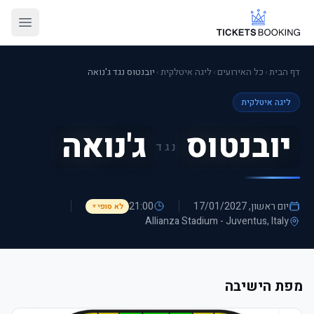
דף הבית
›
כל האירועים
›
ליגה איטלקית
›
יובנטוס נגד ג'נואה
ליגה איטלקית
יובנטוס
ג'נואה
נגד
יום ראשון, 17/01/2027
21:00
לא סופי
▼
Allianza Stadium - Juventus
, Italy
מפת הישיבה