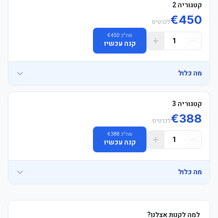
קטגוריה 2
€
450
לכרטיס
סה"כ
450
€
1
קנה עכשיו
מה כלול
קטגוריה 3
€
388
-אזור אוהדים: ישיבה ביציע אוהדי הבית בלבד. חל איסור מוחלט על 
לכרטיס
סה"כ
388
€
-הושבה: הכרטיסים מובטחים בזוגות (צמודים זה לזה). לקבוצות של מעל 
1
קנה עכשיו
מה כלול
-קוד לבוש: אין קוד לבוש רשמי, אך חל איסור על לבוש בצבעי קבוצת 
-אספקת כרטיסים: כרטיסים אלקטרוניים (E-tickets) יישלחו כ-24 שעות 
למה לקנות אצלנו?
-אזור אוהדים: ישיבה ביציע אוהדי הבית בלבד. חל איסור מוחלט על 