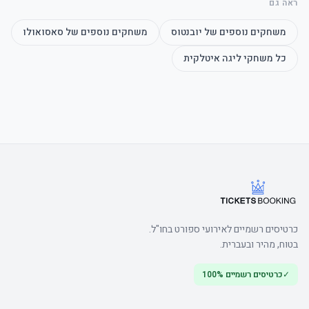
ראה גם
משחקים נוספים של
יובנטוס
משחקים נוספים של
סאסואולו
כל משחקי
ליגה איטלקית
הערה: חוק זה נועד למנוע מכירת כרטיסים לתושבים המתגוררים במחוז של 
קבוצת החוץ.
כרטיסים רשמיים לאירועי ספורט בחו"ל.
בטוח, מהיר ובעברית.
✓
כרטיסים רשמיים 100%