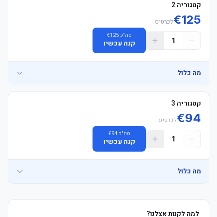
קטגוריה 2
€
125
לכרטיס
סה"כ
125
€
1
קנה עכשיו
מה כלול
קטגוריה 3
€
94
-אזור אוהדים: ישיבה ביציע אוהדי הבית בלבד. חל איסור מוחלט על 
לכרטיס
סה"כ
94
€
-הושבה: הכרטיסים מובטחים בזוגות (צמודים זה לזה). לקבוצות של מעל 
1
קנה עכשיו
מה כלול
-קוד לבוש: אין קוד לבוש רשמי, אך חל איסור על לבוש בצבעי קבוצת 
-אספקת כרטיסים: כרטיסים אלקטרוניים (E-tickets) יישלחו כ-24 שעות 
למה לקנות אצלנו?
-אזור אוהדים: ישיבה ביציע אוהדי הבית בלבד. חל איסור מוחלט על 