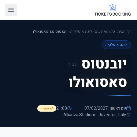
דף הבית
›
כל האירועים
›
ליגה איטלקית
›
יובנטוס נגד סאסואולו
ליגה איטלקית
יובנטוס
נגד
סאסואולו
יום ראשון, 07/02/2027
21:00
לא סופי
▼
Allianza Stadium - Juventus
, Italy