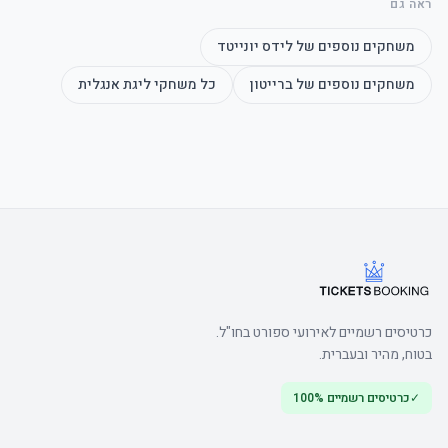
ראה גם
	• Casual dress code, jeans, trainers, sportswear and בית replica 
משחקים נוספים של
לידס יונייטד
משחקים נוספים של
ברייטון
כל משחקי
ליגת אנגלית
	• שימו לב: East טריביונה עליון is not accessible for guests 
	• Watch the product video here
כרטיסים רשמיים לאירועי ספורט בחו"ל.
בטוח, מהיר ובעברית.
✓
כרטיסים רשמיים 100%