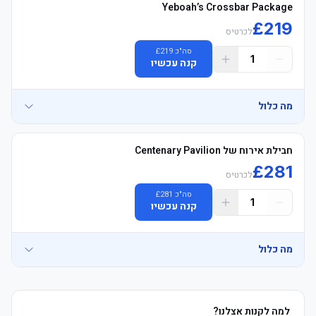
Yeboah’s Crossbar Package
£
219
לכרטיס
סה"כ
219
£
1
קנה עכשיו
מה כלול
• Yeboah's Crossbar לאונג', Located next to Pavilion, Opposite 
חבילת אירוח של Centenary Pavilion
£
281
לכרטיס
	• East טריביונה, עליון Tier, Goal Line מושבים, excellent 
סה"כ
281
£
1
קנה עכשיו
	• לאונג' כניסה 2 hours לפני המשחק & 1 hour אחרי המשחק, with 
מה כלול
	• משקאות and אוכל ושתיה voucher on arrival, 1 house beer, wine 
• Centenary Pavilion Official הוספיטליטי, located opposite East 
למה לקנות אצלנו?