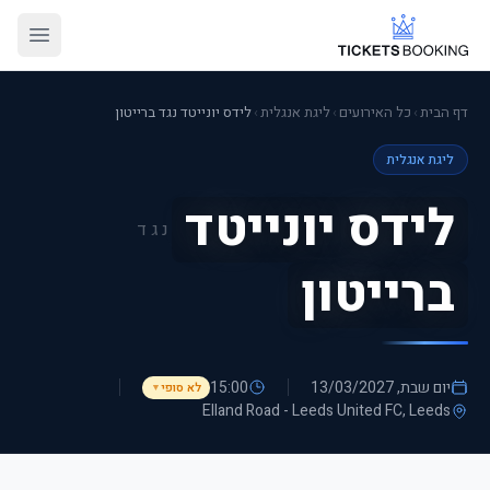
דף הבית
›
כל האירועים
›
ליגת אנגלית
›
לידס יונייטד נגד ברייטון
ליגת אנגלית
לידס יונייטד
נגד
ברייטון
יום שבת, 13/03/2027
15:00
לא סופי
▼
Elland Road - Leeds United FC
, Leeds