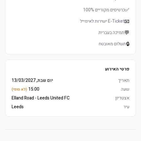
✅
כרטיסים מקוריים 100%
📧
E-Ticket ישירות לאימייל
	• לפני המשחק analysis from Matchday Host and Leeds United 
💬
תמיכה בעברית
🔒
תשלום מאובטח
	• E-כרטיסים delivered 3–5 days before שריקת פתיחה, מושבים 
פרטי האירוע
	• לפני המשחק build-up with Matchday Host, Leeds Legends and 
תאריך
יום שבת, 13/03/2027
שעה
15:00
(לא סופי)
אצטדיון
Elland Road - Leeds United FC
	• שימו לב: East טריביונה עליון is not accessible for guests 
עיר
Leeds
requiring mobility aids
	• Mobile כרטיסים delivered 3–5 days before שריקת פתיחה, 