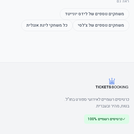
ראה גם
	• Casual dress code, jeans, trainers, sportswear and בית replica 
משחקים נוספים של
לידס יונייטד
משחקים נוספים של
צ׳לסי
כל משחקי
ליגת אנגלית
	• שימו לב: East טריביונה עליון is not accessible for guests 
	• Watch the product video here
כרטיסים רשמיים לאירועי ספורט בחו"ל.
בטוח, מהיר ובעברית.
✓
כרטיסים רשמיים 100%