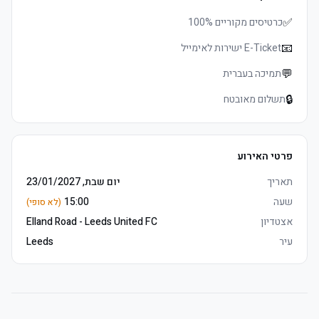
✅
כרטיסים מקוריים 100%
📧
E-Ticket ישירות לאימייל
	• לפני המשחק analysis from Matchday Host and Leeds United 
💬
תמיכה בעברית
🔒
תשלום מאובטח
	• E-כרטיסים delivered 3–5 days before שריקת פתיחה, מושבים 
פרטי האירוע
	• לפני המשחק build-up with Matchday Host, Leeds Legends and 
תאריך
יום שבת, 23/01/2027
שעה
15:00
(לא סופי)
אצטדיון
Elland Road - Leeds United FC
	• שימו לב: East טריביונה עליון is not accessible for guests 
עיר
Leeds
requiring mobility aids
	• Mobile כרטיסים delivered 3–5 days before שריקת פתיחה, 