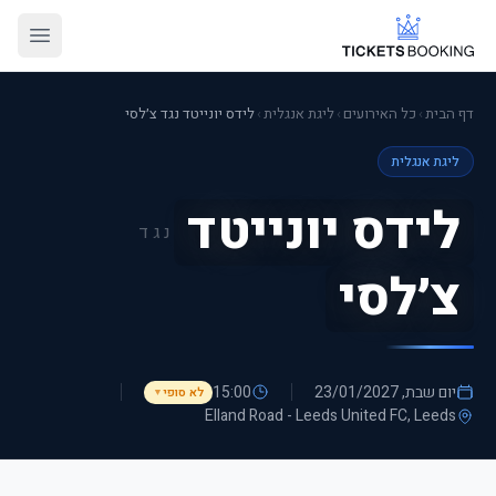
דף הבית
›
כל האירועים
›
ליגת אנגלית
›
לידס יונייטד נגד צ׳לסי
ליגת אנגלית
לידס יונייטד
נגד
צ׳לסי
יום שבת, 23/01/2027
15:00
לא סופי
▼
Elland Road - Leeds United FC
, Leeds