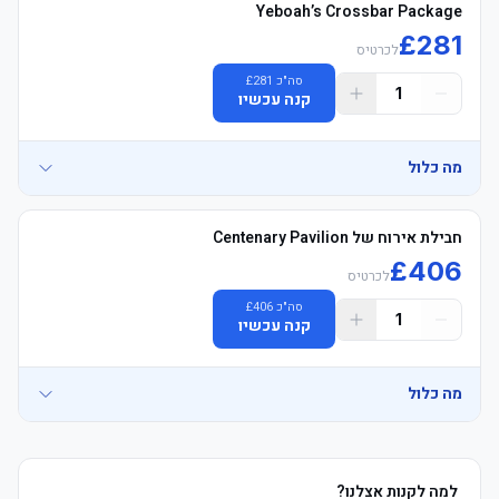
Yeboah’s Crossbar Package
£
281
לכרטיס
סה"כ
281
£
1
קנה עכשיו
מה כלול
• Yeboah's Crossbar לאונג', Located next to Pavilion, Opposite 
חבילת אירוח של Centenary Pavilion
£
406
לכרטיס
	• East טריביונה, עליון Tier, Goal Line מושבים, excellent 
סה"כ
406
£
1
קנה עכשיו
	• לאונג' כניסה 2 hours לפני המשחק & 1 hour אחרי המשחק, with 
מה כלול
	• משקאות and אוכל ושתיה voucher on arrival, 1 house beer, wine 
• Centenary Pavilion Official הוספיטליטי, located opposite East 
למה לקנות אצלנו?