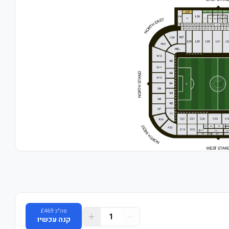
סה"כ
469
£
1
קנה עכשיו