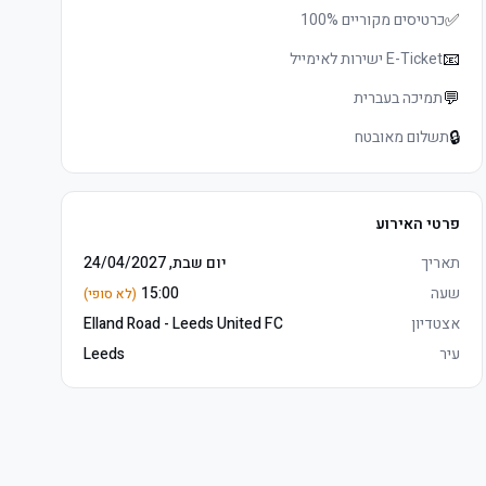
✅
כרטיסים מקוריים 100%
📧
E-Ticket ישירות לאימייל
💬
תמיכה בעברית
🔒
תשלום מאובטח
פרטי האירוע
תאריך
יום שבת, 24/04/2027
שעה
15:00
(לא סופי)
אצטדיון
Elland Road - Leeds United FC
עיר
Leeds