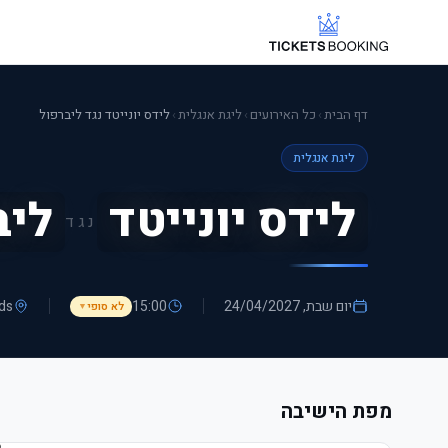
דף הבית
›
כל האירועים
›
ליגת אנגלית
›
לידס יונייטד נגד ליברפול
ליגת אנגלית
לידס יונייטד
ליב
נגד
יום שבת, 24/04/2027
15:00
eds
לא סופי
▼
מפת הישיבה