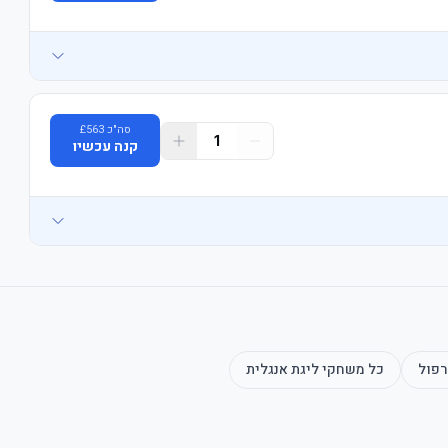
סה"כ
563
£
1
קנה עכשיו
רפול
כל משחקי
ליגת אנגלית