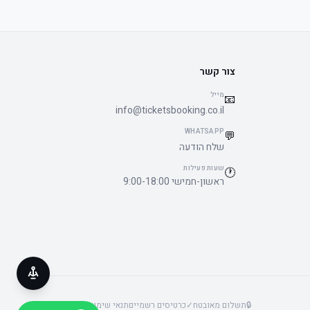
צור קשר
מייל
📧
info@ticketsbooking.co.il
WHATSAPP
💬
שלח הודעה
שעות פעילות
🕐
ראשון-חמישי 9:00-18:00
🔒
תשלום מאובטח
✓
כרטיסים רשמיים
תנאי שימוש
פרטיות
נגישות