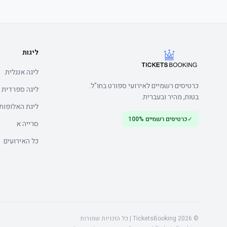
ליגות
	• שימו לב: East טריביונה עליון is not accessible for guests requiring mobility aids
ליגה אנגלית
כרטיסים רשמיים לאירועי ספורט בחו"ל.
ליגה ספרדית
בטוח, מהיר ובעברית.
ליגת האלופות
✓
כרטיסים רשמיים 100%
סרייה א
כל האירועים
© 2026 TicketsBooking | כל הזכויות שמורות