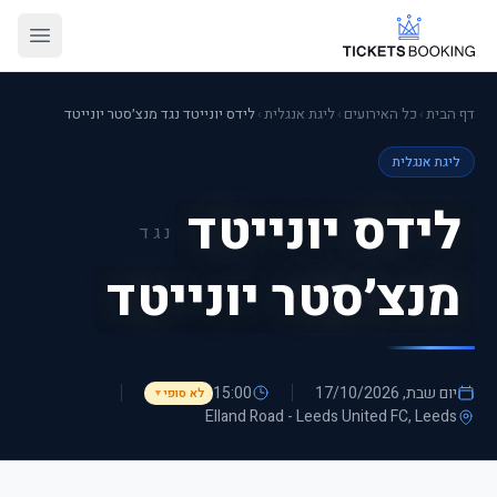
דף הבית
›
כל האירועים
›
ליגת אנגלית
›
לידס יונייטד נגד מנצ׳סטר יונייטד
ליגת אנגלית
לידס יונייטד
נגד
מנצ׳סטר יונייטד
יום שבת, 17/10/2026
15:00
לא סופי
▼
Elland Road - Leeds United FC
, Leeds