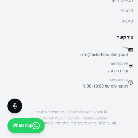
תנאי שימוש
פרטיות
נגישות
צור קשר
מייל
📧
info@ticketsbooking.co.il
WHATSAPP
💬
שלח הודעה
שעות פעילות
🕐
ראשון-חמישי 9:00-18:00
© 2026 TicketsBooking | כל הזכויות שמורות
TicketsBooking | הערבה 1, גבעת שמואל, ישראל
🔒
תשלום מאובטח
✓
כרטיסים רשמיים
תנאי שימוש
פרטיות
נגישות
WhatsApp