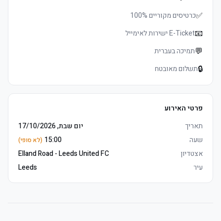
✅
כרטיסים מקוריים 100%
📧
E-Ticket ישירות לאימייל
	• לפני המשחק analysis from Matchday Host and Leeds United 
💬
תמיכה בעברית
🔒
תשלום מאובטח
	• E-כרטיסים delivered 3–5 days before שריקת פתיחה, מושבים 
פרטי האירוע
	• לפני המשחק build-up with Matchday Host, Leeds Legends and 
תאריך
יום שבת, 17/10/2026
שעה
15:00
(לא סופי)
אצטדיון
Elland Road - Leeds United FC
	• שימו לב: East טריביונה עליון is not accessible for guests 
עיר
Leeds
requiring mobility aids
	• Mobile כרטיסים delivered 3–5 days before שריקת פתיחה, 