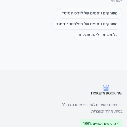
ראה גם
	• Casual dress code, jeans, trainers, sportswear and בית replica 
משחקים נוספים של
לידס יונייטד
משחקים נוספים של
מנצ׳סטר יונייטד
כל משחקי
ליגת אנגלית
	• שימו לב: East טריביונה עליון is not accessible for guests 
	• Watch the product video here
כרטיסים רשמיים לאירועי ספורט בחו"ל.
בטוח, מהיר ובעברית.
✓
כרטיסים רשמיים 100%