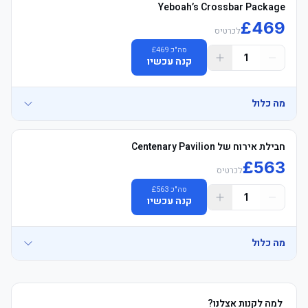
Yeboah’s Crossbar Package
£
469
לכרטיס
סה"כ
469
£
1
קנה עכשיו
מה כלול
• Yeboah's Crossbar לאונג', Located next to Pavilion, Opposite 
חבילת אירוח של Centenary Pavilion
£
563
לכרטיס
	• East טריביונה, עליון Tier, Goal Line מושבים, excellent 
סה"כ
563
£
1
קנה עכשיו
	• לאונג' כניסה 2 hours לפני המשחק & 1 hour אחרי המשחק, with 
מה כלול
	• משקאות and אוכל ושתיה voucher on arrival, 1 house beer, wine 
• Centenary Pavilion Official הוספיטליטי, located opposite East 
למה לקנות אצלנו?