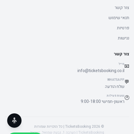
צור קשר
תנאי שימוש
פרטיות
נגישות
צור קשר
מייל
📧
info@ticketsbooking.co.il
WHATSAPP
💬
שלח הודעה
שעות פעילות
🕐
ראשון-חמישי 9:00-18:00
© 2026 TicketsBooking | כל הזכויות שמורות
TicketsBooking | הערבה 1, גבעת שמואל, ישראל