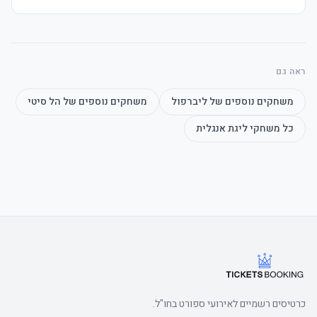
	• E-כרטיסים delivered 3–5 days before שריקת פתיחה, מושבים 
	• Watch the product video click here
ראה גם
משחקים נוספים של
ליברפול
משחקים נוספים של
הל סיטי
כל משחקי
ליגת אנגלית
	• Watch the product video click here
כרטיסים רשמיים לאירועי ספורט בחו"ל.