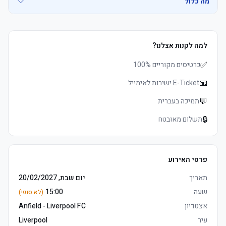
מה כלול
• Premier Club Kop, הוספיטליטי משחק כרטיסים, prime long צד 
למה לקנות אצלנו?
	• Street אוכל ושתיה served to שריקת פתיחה, הפסקה משקאות כולל 
	• Watch the product video click here
✅
	• E-כרטיסים delivered 3–5 days before שריקת פתיחה, מושבים 
כרטיסים מקוריים 100%
	• See exactly where you&#39;ll be sitting - explore your view in 
📧
E-Ticket ישירות לאימייל
	• אצטדיון & Museum סיור voucher (non-משחק days only, codes 5 
💬
תמיכה בעברית
	• Premier לאונג' כניסה 3 hours לפני המשחק and 1 hour אחרי 
🔒
תשלום מאובטח
	• לפני המשחק hot and cold בופה, הפסקה and full-time tea and 
פרטי האירוע
	• E-כרטיסים delivered 3–5 days before שריקת פתיחה, מושבים 
	• Watch the product video click here
תאריך
יום שבת, 20/02/2027
שעה
15:00
(לא סופי)
	• אצטדיון & Museum סיור voucher (non-משחק days only, codes 5 
אצטדיון
Anfield - Liverpool FC
עיר
Liverpool