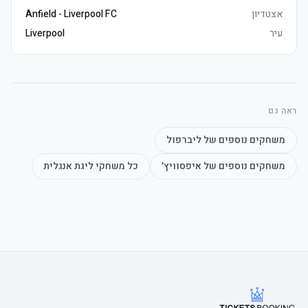
	• אצטדיון & Museum סיור voucher (non-משחק days only, codes 5 
אצטדיון
Anfield - Liverpool FC
עיר
Liverpool
	• E-כרטיסים delivered 3–5 days before שריקת פתיחה, מושבים 
	• Watch the product video click here
ראה גם
משחקים נוספים של
ליברפול
משחקים נוספים של
איפסוויץ׳
כל משחקי
ליגת אנגלית
	• Watch the product video click here