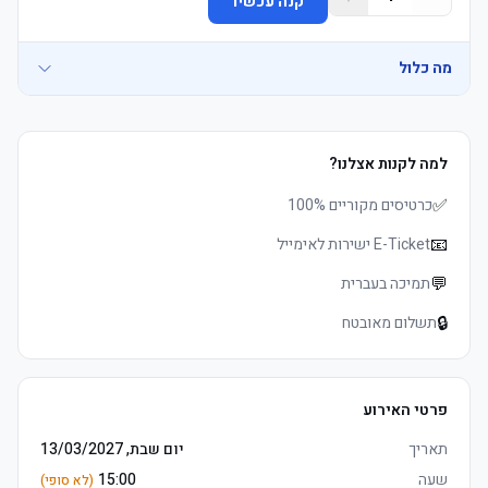
קנה עכשיו
	• אצטדיון & Museum סיור voucher (non-משחק days only, codes 5 
מה כלול
• Premier Club Kop, הוספיטליטי משחק כרטיסים, prime long צד 
למה לקנות אצלנו?
	• Street אוכל ושתיה served to שריקת פתיחה, הפסקה משקאות כולל 
	• Watch the product video click here
✅
	• E-כרטיסים delivered 3–5 days before שריקת פתיחה, מושבים 
כרטיסים מקוריים 100%
	• See exactly where you&#39;ll be sitting - explore your view in 
📧
E-Ticket ישירות לאימייל
	• אצטדיון & Museum סיור voucher (non-משחק days only, codes 5 
💬
תמיכה בעברית
	• Premier לאונג' כניסה 3 hours לפני המשחק and 1 hour אחרי 
🔒
תשלום מאובטח
	• לפני המשחק hot and cold בופה, הפסקה and full-time tea and 
פרטי האירוע
	• E-כרטיסים delivered 3–5 days before שריקת פתיחה, מושבים 
	• Watch the product video click here
תאריך
יום שבת, 13/03/2027
שעה
15:00
(לא סופי)