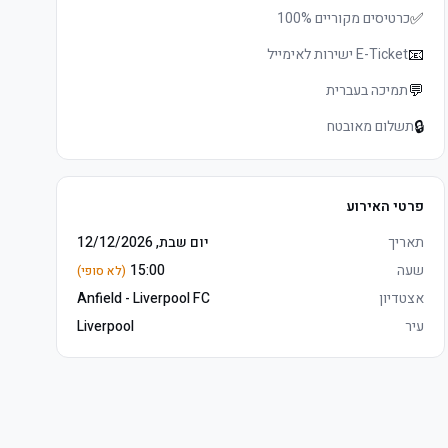
✅
כרטיסים מקוריים 100%
📧
E-Ticket ישירות לאימייל
💬
תמיכה בעברית
🔒
תשלום מאובטח
פרטי האירוע
תאריך
יום שבת, 12/12/2026
שעה
15:00
(לא סופי)
אצטדיון
Anfield - Liverpool FC
עיר
Liverpool