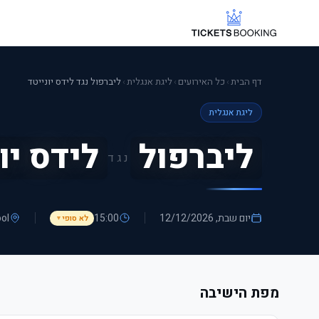
דף הבית
›
כל האירועים
›
ליגת אנגלית
›
ליברפול נגד לידס יונייטד
ליגת אנגלית
ליברפול
לידס יו
נגד
יום שבת, 12/12/2026
15:00
ool
לא סופי
▼
מפת הישיבה