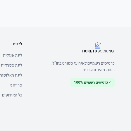
	• Watch the product video click here
ליגות
ליגה אנגלית
כרטיסים רשמיים לאירועי ספורט בחו"ל.
ליגה ספרדית
בטוח, מהיר ובעברית.
ליגת האלופות
✓
כרטיסים רשמיים 100%
	• Watch the product video click here
סרייה א
כל האירועים
	• Watch the product video click here