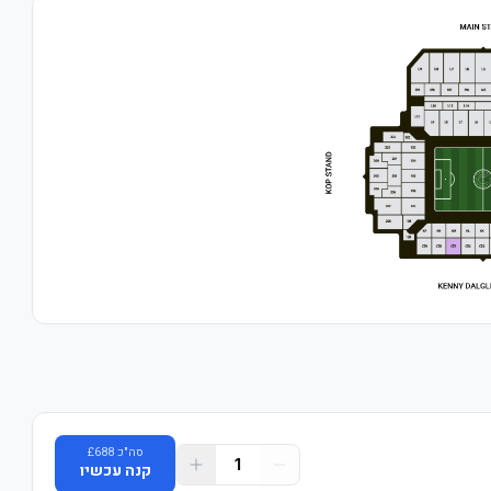
סה"כ
688
£
1
קנה עכשיו