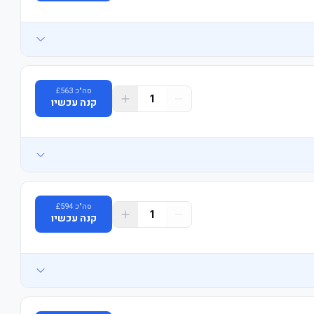
סה"כ
563
£
1
קנה עכשיו
סה"כ
594
£
1
קנה עכשיו