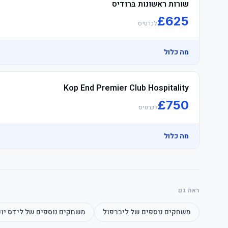
שורות ראשונות בּרודיס
£
625
לכרטיס
מה כלול
Kop End Premier Club Hospitality
	• Watch the product video click here
£
750
לכרטיס
מה כלול
ראה גם
	• Watch the product video click here
משחקים נוספים של
ליברפול
משחקים נוספים של
לידס יונ