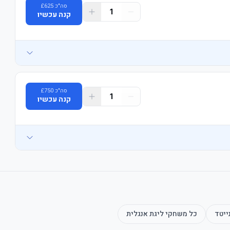
סה"כ
625
£
1
קנה עכשיו
סה"כ
750
£
1
קנה עכשיו
ייטד
כל משחקי
ליגת אנגלית