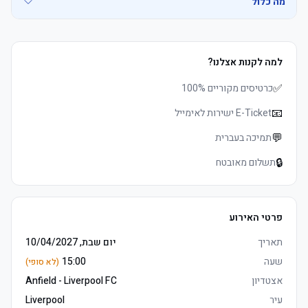
מה כלול
• Premier Club Kop, הוספיטליטי משחק כרטיסים, prime long צד 
למה לקנות אצלנו?
	• Street אוכל ושתיה served to שריקת פתיחה, הפסקה משקאות כולל 
	• Watch the product video click here
✅
	• E-כרטיסים delivered 3–5 days before שריקת פתיחה, מושבים 
כרטיסים מקוריים 100%
	• See exactly where you&#39;ll be sitting - explore your view in 
📧
E-Ticket ישירות לאימייל
	• אצטדיון & Museum סיור voucher (non-משחק days only, codes 5 
💬
תמיכה בעברית
	• Premier לאונג' כניסה 3 hours לפני המשחק and 1 hour אחרי 
🔒
תשלום מאובטח
	• לפני המשחק hot and cold בופה, הפסקה and full-time tea and 
פרטי האירוע
	• E-כרטיסים delivered 3–5 days before שריקת פתיחה, מושבים 
	• Watch the product video click here
תאריך
יום שבת, 10/04/2027
שעה
15:00
(לא סופי)
	• אצטדיון & Museum סיור voucher (non-משחק days only, codes 5 
אצטדיון
Anfield - Liverpool FC
עיר
Liverpool