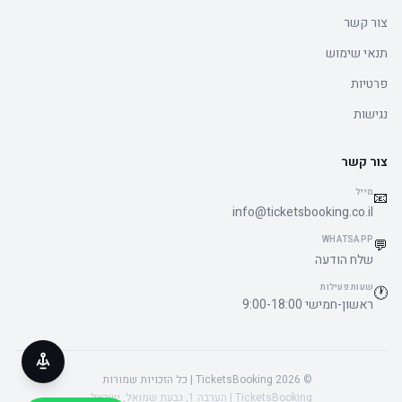
צור קשר
תנאי שימוש
פרטיות
נגישות
צור קשר
מייל
📧
info@ticketsbooking.co.il
WHATSAPP
💬
שלח הודעה
שעות פעילות
🕐
ראשון-חמישי 9:00-18:00
© 2026 TicketsBooking | כל הזכויות שמורות
TicketsBooking | הערבה 1, גבעת שמואל, ישראל