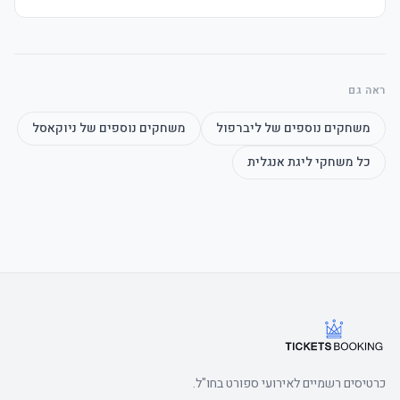
	• E-כרטיסים delivered 3–5 days before שריקת פתיחה, מושבים 
	• Watch the product video click here
ראה גם
משחקים נוספים של
ליברפול
משחקים נוספים של
ניוקאסל
כל משחקי
ליגת אנגלית
	• Watch the product video click here
כרטיסים רשמיים לאירועי ספורט בחו"ל.