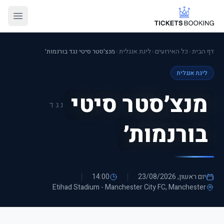
דף הבית
›
כל האירועים
›
ליגת אנגלית
›
מנצ׳סטר סיטי נגד בורנמות׳
ליגת אנגלית
מנצ׳סטר סיטי
נגד
בורנמות׳
יום ראשון, 23/08/2026
14:00
Etihad Stadium - Manchester City FC
, Manchester