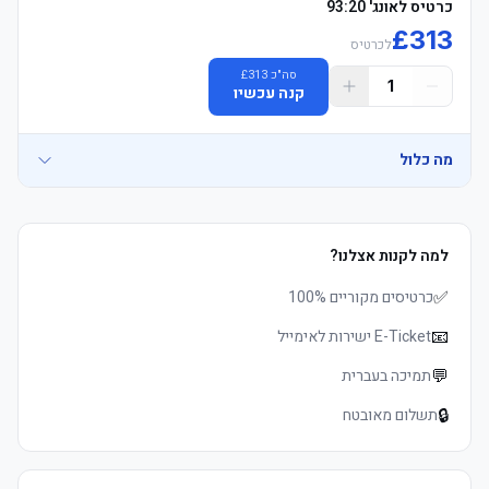
כרטיס לאונג' 93:20
£
313
לכרטיס
סה"כ
313
£
1
קנה עכשיו
מה כלול
כרטיס פרימיום רשמי למשחק של מנצ'סטר סיטי עם מושבים מרופדים, 
למה לקנות אצלנו?
✅
כרטיסים מקוריים 100%
📧
E-Ticket ישירות לאימייל
💬
תמיכה בעברית
🔒
תשלום מאובטח
חבילת הכרטיס כוללת שוברים עבור סיור באצטדיון איתיחאד בימים 
שאינם ימי משחק, מוזיאון הכדורגל הלאומי, נסיעות באפליקציית אובר 
בשווי 20 פאונד לאדם, וסיור באוטובוס התיירים של מנצ'סטר, הכל בכפוף 