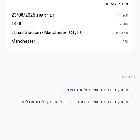
פרטי האירוע
תאריך
יום ראשון, 23/08/2026
שעה
14:00
אצטדיון
Etihad Stadium - Manchester City FC
כרטיסים אלקטרוניים מסופקים 3 עד 5 ימים לפני המשחק, מקומות ישיבה 
עיר
Manchester
הכרטיסים ממוקמים באזור אוהדי הקבוצה הביתית, התמיכה בקבוצת 
ראה גם
מומלץ להגיע מוקדם כדי למנוע תורים
משחקים נוספים של
מנצ׳סטר סיטי
משחקים נוספים של
בורנמות׳
כל משחקי
ליגת אנגלית