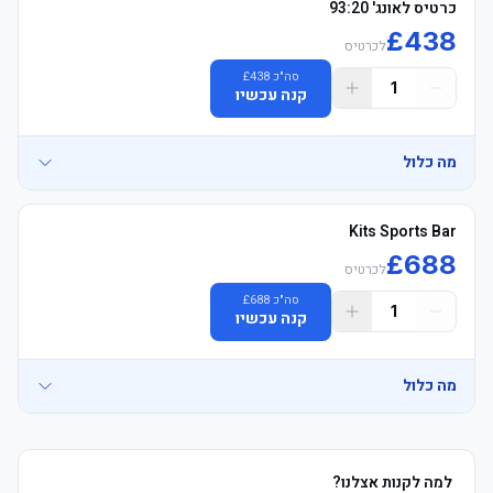
כרטיס לאונג' 93:20
£
438
לכרטיס
סה"כ
438
£
1
קנה עכשיו
מה כלול
כרטיס פרימיום רשמי למשחק של מנצ'סטר סיטי עם מושבים מרופדים, 
Kits Sports Bar
£
688
לכרטיס
סה"כ
688
£
1
קנה עכשיו
מה כלול
חבילת הכרטיס כוללת שוברים עבור סיור באצטדיון איתיחאד בימים 
שאינם ימי משחק, מוזיאון הכדורגל הלאומי, נסיעות באפליקציית אובר 
בשווי 20 פאונד לאדם, וסיור באוטובוס התיירים של מנצ'סטר, הכל בכפוף 
למה לקנות אצלנו?