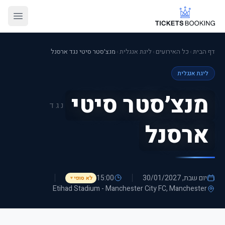
דף הבית
›
כל האירועים
›
ליגת אנגלית
›
מנצ׳סטר סיטי נגד ארסנל
ליגת אנגלית
מנצ׳סטר סיטי
נגד
ארסנל
יום שבת, 30/01/2027
15:00
לא סופי
▼
Etihad Stadium - Manchester City FC
, Manchester