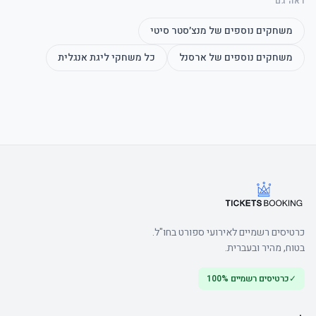
ראה גם
משחקים נוספים של
מנצ׳סטר סיטי
משחקים נוספים של
ארסנל
כל משחקי
ליגת אנגלית
	• Arrive early to make the most of the bar
כרטיסים רשמיים לאירועי ספורט בחו"ל.
בטוח, מהיר ובעברית.
✓
כרטיסים רשמיים 100%