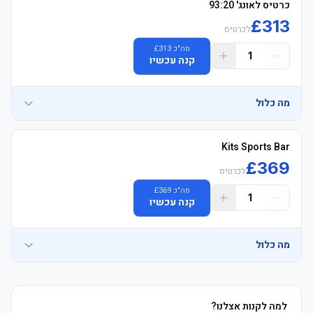
כרטיס לאונג' 93:20
£
313
לכרטיס
סה"כ
313
£
1
קנה עכשיו
מה כלול
כרטיס פרימיום רשמי למשחק של מנצ'סטר סיטי עם מושבים מרופדים, 
Kits Sports Bar
£
369
לכרטיס
סה"כ
369
£
1
קנה עכשיו
מה כלול
חבילת הכרטיס כוללת שוברים עבור סיור באצטדיון איתיחאד בימים 
שאינם ימי משחק, מוזיאון הכדורגל הלאומי, נסיעות באפליקציית אובר 
בשווי 20 פאונד לאדם, וסיור באוטובוס התיירים של מנצ'סטר, הכל בכפוף 
למה לקנות אצלנו?