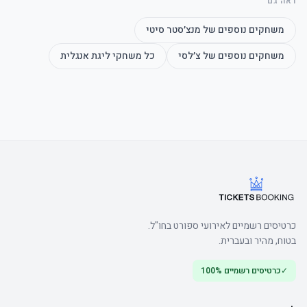
ראה גם
משחקים נוספים של
מנצ׳סטר סיטי
משחקים נוספים של
צ׳לסי
כל משחקי
ליגת אנגלית
	• Arrive early to make the most of the bar
כרטיסים רשמיים לאירועי ספורט בחו"ל.
בטוח, מהיר ובעברית.
✓
כרטיסים רשמיים 100%