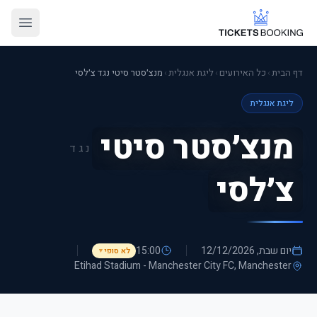
דף הבית
›
כל האירועים
›
ליגת אנגלית
›
מנצ׳סטר סיטי נגד צ׳לסי
ליגת אנגלית
מנצ׳סטר סיטי
נגד
צ׳לסי
יום שבת, 12/12/2026
15:00
לא סופי
▼
Etihad Stadium - Manchester City FC
, Manchester