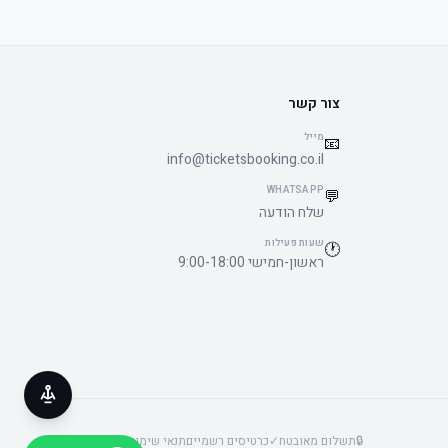
צור קשר
מייל
📧
info@ticketsbooking.co.il
WHATSAPP
💬
שלח הודעה
שעות פעילות
🕐
ראשון-חמישי 9:00-18:00
🔒
תשלום מאובטח
✓
כרטיסים רשמיים
תנאי שימוש
פרטיות
נגישות