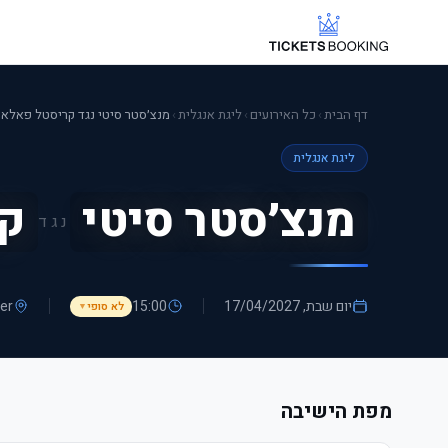
דף הבית
›
כל האירועים
›
ליגת אנגלית
›
מנצ׳סטר סיטי נגד קריסטל פאלא
ליגת אנגלית
מנצ׳סטר סיטי
קר
נגד
יום שבת, 17/04/2027
15:00
er
לא סופי
▼
מפת הישיבה