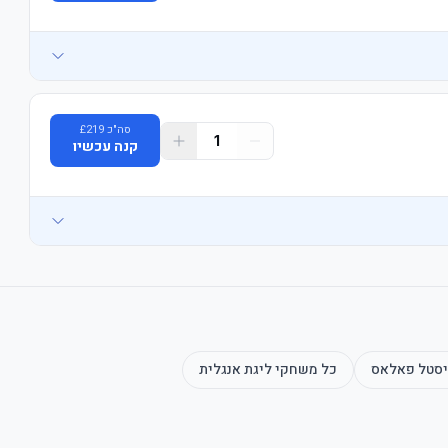
סה"כ
219
£
1
קנה עכשיו
חבילת הכרטיס כוללת שוברים עבור סיור באצטדיון איתיחאד בימים שאינם ימי משחק, מוזיאון הכדורגל הלאומי, נסיעות באפליקציית אובר בשווי 20 
סטל פאלאס
כל משחקי
ליגת אנגלית