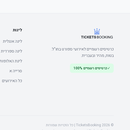
מומלץ להגיע מוקדם כדי למנוע תורים
ליגות
ליגה אנגלית
כרטיסים רשמיים לאירועי ספורט בחו"ל.
ליגה ספרדית
בטוח, מהיר ובעברית.
ליגת האלופות
✓
כרטיסים רשמיים 100%
סרייה א
כל האירועים
	• Arrive early to make the most of the bar
© 2026 TicketsBooking | כל הזכויות שמורות