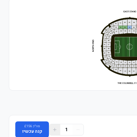
סה"כ
156
£
1
קנה עכשיו