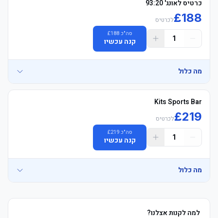
כרטיס לאונג' 93:20
£
188
לכרטיס
סה"כ
188
£
1
קנה עכשיו
מה כלול
כרטיס פרימיום רשמי למשחק של מנצ'סטר סיטי עם מושבים מרופדים, 
Kits Sports Bar
£
219
לכרטיס
סה"כ
219
£
1
קנה עכשיו
מה כלול
חבילת הכרטיס כוללת שוברים עבור סיור באצטדיון איתיחאד בימים 
שאינם ימי משחק, מוזיאון הכדורגל הלאומי, נסיעות באפליקציית אובר 
בשווי 20 פאונד לאדם, וסיור באוטובוס התיירים של מנצ'סטר, הכל בכפוף 
למה לקנות אצלנו?