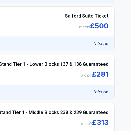
Salford Suite Ticket
	• Watch the product video click here
£
500
לכרטיס
	• Arrive early to make the most of the לאונג'
מה כלול
Stand Tier 1 - Lower Blocks 137 & 138 Guaranteed
£
281
לכרטיס
	• Arrive early to make the most of the לאונג'
מה כלול
Stand Tier 1 - Middle Blocks 238 & 239 Guaranteed
£
313
לכרטיס