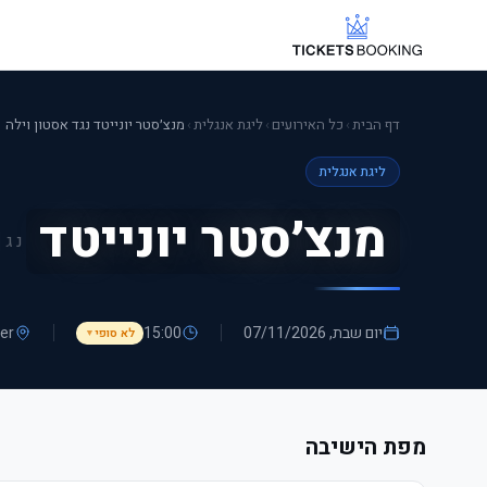
דף הבית
›
כל האירועים
›
ליגת אנגלית
›
מנצ׳סטר יונייטד נגד אסטון וילה
ליגת אנגלית
מנצ׳סטר יונייטד
נגד
יום שבת, 07/11/2026
15:00
er
לא סופי
▼
מפת הישיבה