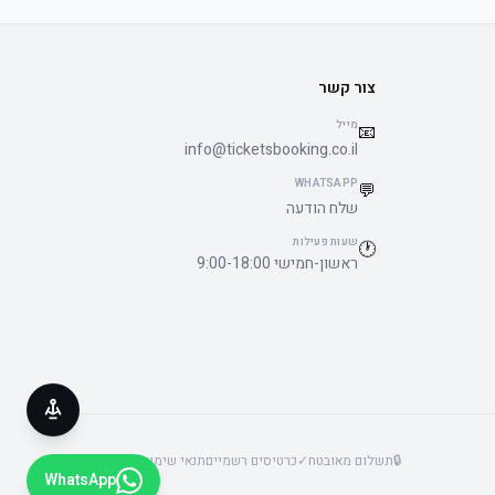
צור קשר
מייל
📧
info@ticketsbooking.co.il
WHATSAPP
💬
שלח הודעה
שעות פעילות
🕐
ראשון-חמישי 9:00-18:00
🔒
תשלום מאובטח
✓
כרטיסים רשמיים
תנאי שימוש
פרטיות
נגישות
WhatsApp