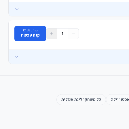
סה"כ
188
£
1
קנה עכשיו
סטון וילה
כל משחקי
ליגת אנגלית