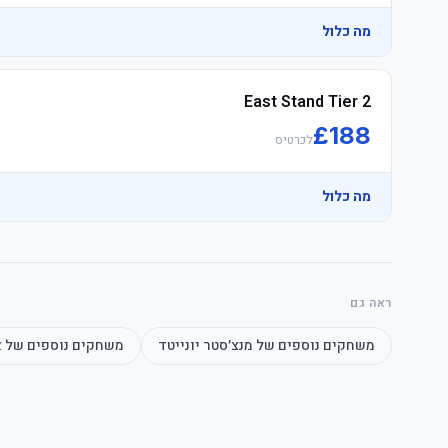
	• Travel Connection reserves the right to upgrade to alternative ביזנס Quadrant categories
מה כלול
East Stand Tier 2
	• Arrive early to enjoy the לפני המשחק atmosphere
£
188
לכרטיס
מה כלול
ראה גם
	• אצטדיון opens one hour prior, arrive early to soak up לפני המשחק atmosphere
משחקים נוספים של
מנצ׳סטר יונייטד
משחקים נוספים של
א