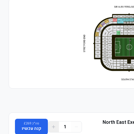
North East Ex
סה"כ
269
£
1
קנה עכשיו