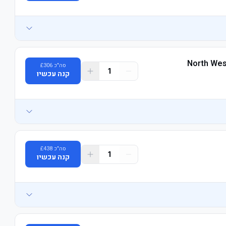
North Wes
סה"כ
306
£
1
קנה עכשיו
סה"כ
438
£
1
קנה עכשיו