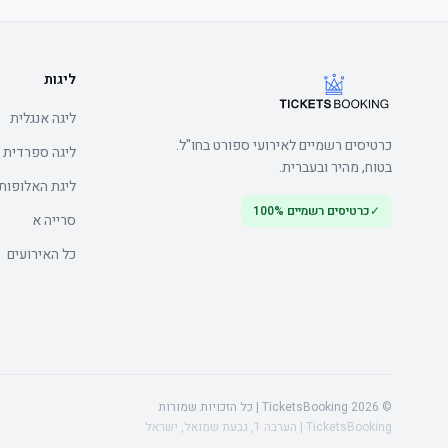
	• אצטדיון opens one hour prior, arrive early to soak up לפני המשחק atmosphere
ליגות
ליגה אנגלית
כרטיסים רשמיים לאירועי ספורט בחו"ל.
ליגה ספרדית
בטוח, מהיר ובעברית.
ליגת האלופות
✓
כרטיסים רשמיים 100%
	• אצטדיון opens one hour prior, arrive early to soak up לפני המשחק atmosphere
סרייה א
כל האירועים
© 2026 TicketsBooking | כל הזכויות שמורות
TicketsBooking | הערבה 1, גבעת שמואל, ישראל