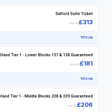
Salford Suite Ticket
	• Watch the product video click here
£
313
לכרטיס
	• Arrive early to make the most of the לאונג'
מה כלול
Stand Tier 1 - Lower Blocks 137 & 138 Guaranteed
£
181
לכרטיס
	• Arrive early to make the most of the לאונג'
מה כלול
Stand Tier 1 - Middle Blocks 238 & 239 Guaranteed
£
206
לכרטיס