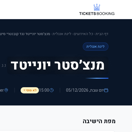
דף הבית
›
כל האירועים
›
ליגת אנגלית
›
מנצ׳סטר יונייטד נגד קובנטרי סיטי
ליגת אנגלית
מנצ׳סטר יונייטד
נגד
יום שבת, 05/12/2026
15:00
er
לא סופי
▼
מפת הישיבה