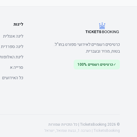
	• אצטדיון opens one hour prior, arrive early to soak up לפני המשחק atmosphere
ליגות
ליגה אנגלית
כרטיסים רשמיים לאירועי ספורט בחו"ל.
ליגה ספרדית
בטוח, מהיר ובעברית.
ליגת האלופות
✓
כרטיסים רשמיים 100%
	• אצטדיון opens one hour prior, arrive early to soak up לפני המשחק atmosphere
סרייה א
כל האירועים
© 2026 TicketsBooking | כל הזכויות שמורות
TicketsBooking | הערבה 1, גבעת שמואל, ישראל