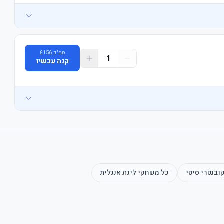
סה"כ
156
£
1
קנה עכשיו
ובנטרי סיטי
כל משחקי
ליגת אנגלית