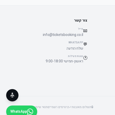
צור קשר
מייל
📧
info@ticketsbooking.co.il
WHATSAPP
💬
שלח הודעה
שעות פעילות
🕐
ראשון-חמישי 9:00-18:00
🔒
תשלום מאובטח
✓
כרטיסים רשמיים
תנאי שימוש
פרטיות
נגישות
WhatsApp