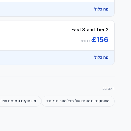
	• Travel Connection reserves the right to upgrade to alternative ביזנס Quadrant categories
מה כלול
East Stand Tier 2
	• Arrive early to enjoy the לפני המשחק atmosphere
£
156
לכרטיס
מה כלול
ראה גם
	• אצטדיון opens one hour prior, arrive early to soak up לפני המשחק atmosphere
משחקים נוספים של
מנצ׳סטר יונייטד
משחקים נוספים של
ק