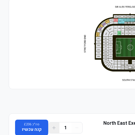
North East Ex
סה"כ
206
£
1
קנה עכשיו