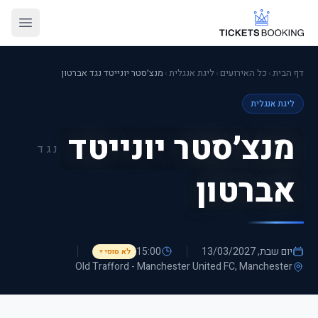
דף הבית
›
כל האירועים
›
ליגת אנגלית
›
מנצ׳סטר יונייטד נגד אברטון
ליגת אנגלית
מנצ׳סטר יונייטד
נגד
אברטון
יום שבת, 13/03/2027
15:00
לא סופי
▼
Old Trafford - Manchester United FC
, Manchester