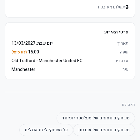
🔒
תשלום מאובטח
	• אצטדיון opens one hour prior, arrive early to soak up לפני 
המשחק atmosphere
פרטי האירוע
תאריך
יום שבת, 13/03/2027
שעה
15:00
(לא סופי)
אצטדיון
Old Trafford - Manchester United FC
עיר
Manchester
	• אצטדיון opens one hour prior, arrive early to soak up לפני 
המשחק atmosphere
ראה גם
משחקים נוספים של
מנצ׳סטר יונייטד
משחקים נוספים של
אברטון
כל משחקי
ליגת אנגלית