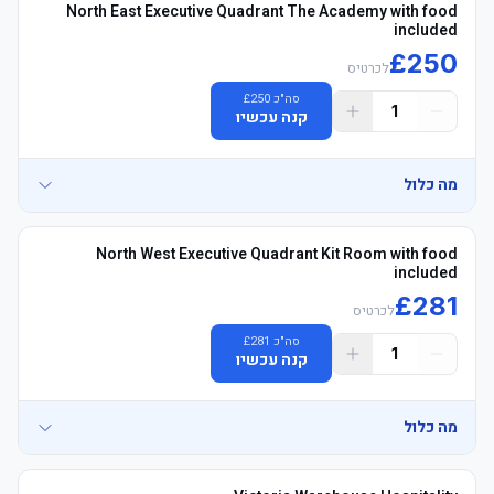
North East Executive Quadrant The Academy with food
included
£
250
לכרטיס
סה"כ
250
£
1
קנה עכשיו
מה כלול
• Academy לאונג' with אוכל ושתיה - Padded מושבים Blocks NE3425 
North West Executive Quadrant Kit Room with food
included
£
281
	• See exactly where you&#39;ll be sitting - explore your view in 
לכרטיס
סה"כ
281
£
1
קנה עכשיו
מה כלול
• Kit Room לאונג' with אוכל ושתיה - Padded מושבים Blocks 