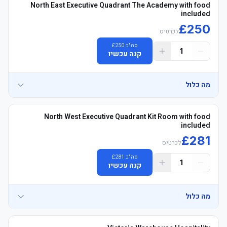
North East Executive Quadrant The Academy with food
included
£
250
לכרטיס
סה"כ
250
£
1
קנה עכשיו
מה כלול
• Academy לאונג' with אוכל ושתיה - Padded מושבים Blocks NE3425 
North West Executive Quadrant Kit Room with food
included
£
281
	• See exactly where you&#39;ll be sitting - explore your view in 
לכרטיס
סה"כ
281
£
1
קנה עכשיו
מה כלול
• Kit Room לאונג' with אוכל ושתיה - Padded מושבים Blocks 