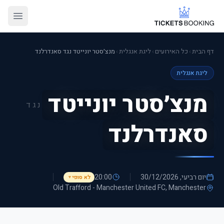
דף הבית
›
כל האירועים
›
ליגת אנגלית
›
מנצ׳סטר יונייטד נגד סאנדרלנד
ליגת אנגלית
מנצ׳סטר יונייטד
נגד
סאנדרלנד
יום רביעי, 30/12/2026
20:00
לא סופי
▼
Old Trafford - Manchester United FC
, Manchester