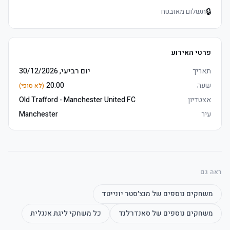
🔒
תשלום מאובטח
	• אצטדיון opens one hour prior, arrive early to soak up לפני 
המשחק atmosphere
פרטי האירוע
תאריך
יום רביעי, 30/12/2026
שעה
20:00
(לא סופי)
אצטדיון
Old Trafford - Manchester United FC
עיר
Manchester
	• אצטדיון opens one hour prior, arrive early to soak up לפני 
המשחק atmosphere
ראה גם
משחקים נוספים של
מנצ׳סטר יונייטד
משחקים נוספים של
סאנדרלנד
כל משחקי
ליגת אנגלית