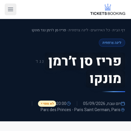
דף הבית
›
כל האירועים
›
ליגה צרפתית
›
פריז סן ז׳רמן נגד מונקו
ליגה צרפתית
פריז סן ז׳רמן
נגד
מונקו
יום שבת, 05/09/2026
20:00
לא סופי
▼
Parc des Princes - Paris Saint Germain
, Paris