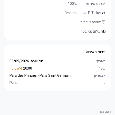
✅
כרטיסים מקוריים 100%
📧
E-Ticket ישירות לאימייל
💬
תמיכה בעברית
🔒
תשלום מאובטח
	• E-כרטיסים supplied 24hrs in advance, מושבים allocated 
*Business/Smart casual dress code
פרטי האירוע
	• כרטיסים in בית supporters' area — אורחים team support 
תאריך
יום שבת, 05/09/2026
שעה
20:00
(לא סופי)
	• Early arrival recommended to avoid queues
אצטדיון
Parc des Princes - Paris Saint Germain
עיר
Paris
ראה גם