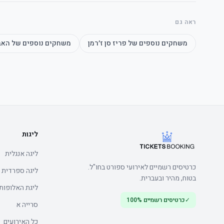
ראה גם
משחקים נוספים של
פריז סן ז׳רמן
משחקים נוספים של
האב
	• Early arrival recommended to avoid queues
*Business/Smart casual dress code
ליגות
	• Early arrival recommended to avoid queues
ליגה אנגלית
כרטיסים רשמיים לאירועי ספורט בחו"ל.
ליגה ספרדית
בטוח, מהיר ובעברית.
ליגת האלופות
✓
כרטיסים רשמיים 100%
סרייה א
כל האירועים