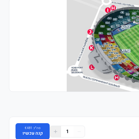
סה"כ
481
€
1
קנה עכשיו