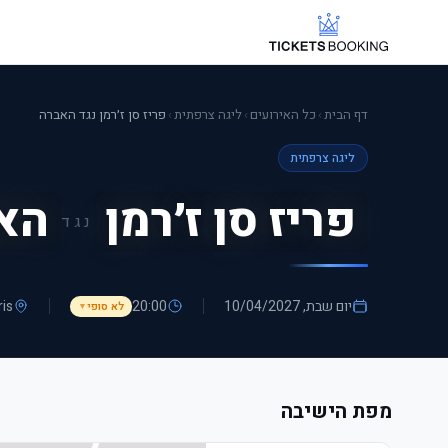
דף הבית
›
כל האירועים
›
ליגה צרפתית
›
פריז סן ז׳רמן נגד האברה
ליגה צרפתית
פריז סן ז׳רמן
הא
נגד
יום שבת, 10/04/2027
20:00
ris
לא סופי
▼
מפת הישיבה